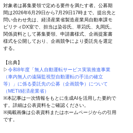
対象者は募集要領で定める要件を満たす者。公募期
間は2026年6月29日から7月29日17時まで。提出先と
問い合わせ先は、経済産業省製造産業局自動車課モ
ビリティDX室で、担当は染谷氏、草苅氏、丸岡氏。
関係資料として募集要領、申請書様式、企画提案書
様式を公開しており、企画競争により委託先を選定
する。
【出典】
▷
令和8年度「無人自動運転サービス実装推進事業
（車内無人の遠隔監視型自動運転の手法の確立
等）」に係る委託先の公募（企画競争）について
（METI/経済産業省）
※本記事は一次情報をもとに生成AIを活用した要約で
す。詳細は公表資料をご確認ください。
※掲載画像は公表資料またはホームページからの引用
です。