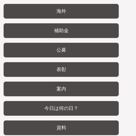
海外
補助金
公募
表彰
案内
今日は何の日？
資料