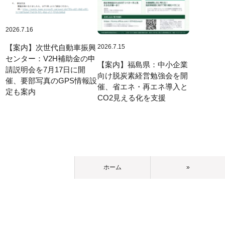
2026.7.16
【案内】次世代自動車振興
2026.7.15
センター：V2H補助金の申
【案内】福島県：中小企業
請説明会を7月17日に開
向け脱炭素経営勉強会を開
催、要部写真のGPS情報設
催、省エネ・再エネ導入と
定も案内
CO2見える化を支援
ホーム
»