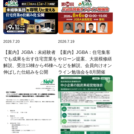
2026.7.20
2026.7.19
【案内】JGBA：未経験者
【案内】JGBA：住宅集客
でも成果を出す住宅営業を
やローン提案、大規模修繕
解説、受注13棟から45棟へ
などを解説、会員向けオン
伸ばした仕組みを公開
ライン勉強会を8月開催