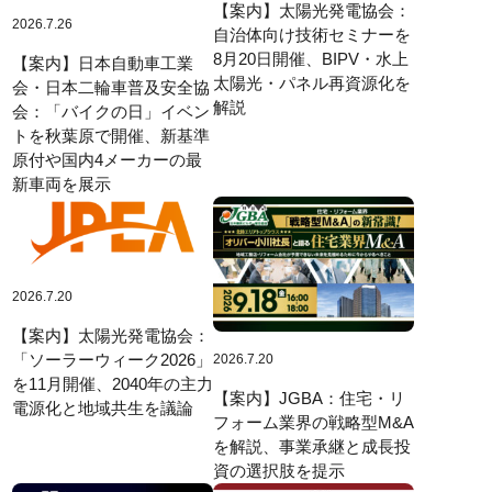
【案内】太陽光発電協会：
2026.7.26
自治体向け技術セミナーを
8月20日開催、BIPV・水上
【案内】日本自動車工業
太陽光・パネル再資源化を
会・日本二輪車普及安全協
解説
会：「バイクの日」イベン
トを秋葉原で開催、新基準
原付や国内4メーカーの最
新車両を展示
2026.7.20
【案内】太陽光発電協会：
「ソーラーウィーク2026」
2026.7.20
を11月開催、2040年の主力
【案内】JGBA：住宅・リ
電源化と地域共生を議論
フォーム業界の戦略型M&A
を解説、事業承継と成長投
資の選択肢を提示