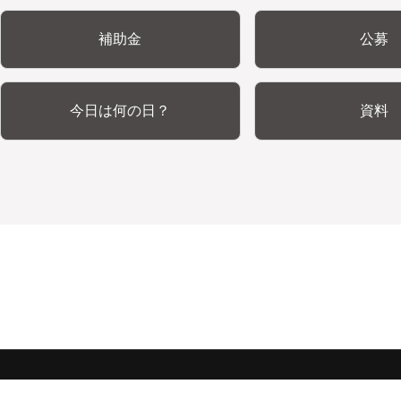
補助金
公募
今日は何の日？
資料
みんな