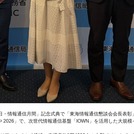
の日・情報通信月間」記念式典で「東海情報通信懇談会会長表彰」
ごや 2026」で、次世代情報通信基盤「IOWN」を活用した大