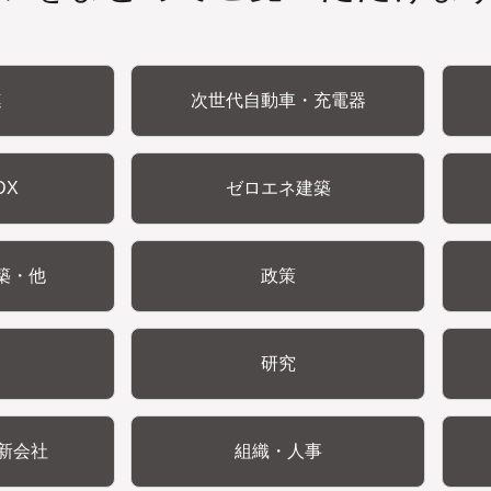
連
次世代自動車・充電器
DX
ゼロエネ建築
築・他
政策
研究
新会社
組織・人事