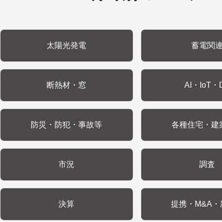
太陽光発電
蓄電関
断熱材・窓
AI・IoT・
防災・防犯・事故等
各種住宅・建
市況
調査
決算
提携・M&A・