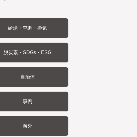
給湯・空調・換気
脱炭素・SDGs・ESG
自治体
事例
海外