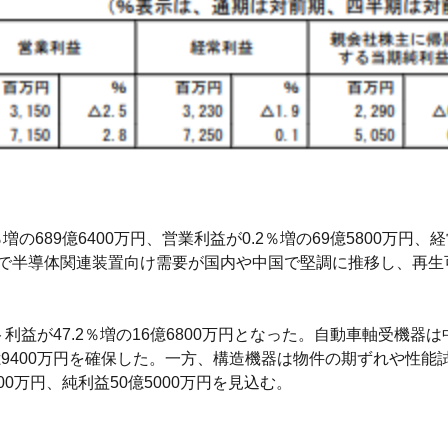
689億6400万円、営業利益が0.2％増の69億5800万円、経常
受機器で半導体関連装置向け需要が国内や中国で堅調に推移し、再
ント利益が47.2％増の16億6800万円となった。自動車軸受機
3億9400万円を確保した。一方、構造機器は物件の期ずれや性
00万円、純利益50億5000万円を見込む。