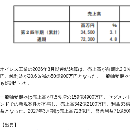
オイレス工業の2026年3月期連結決算は、売上高が前期比2.0％増の
円、純利益が20.6％減の50億900万円となった。一般軸
も好調だった。
一般軸受機器は売上高が7.5％増の159億4900万円、セグメ
ンドでの新規案件が寄与し、売上高342億2100万円、利益3
益となった。2027年3月期は売上高723億円、営業利益71億50
【出典】