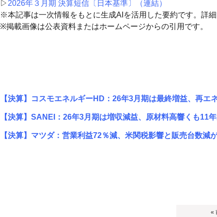
▷
2026年３月期 決算短信〔日本基準〕（連結）
※本記事は一次情報をもとに生成AIを活用した要約です。詳
※掲載画像は公表資料またはホームページからの引用です。
【決算】コスモエネルギーHD：26年3月期は最終増益、再エ
【決算】SANEI：26年3月期は増収減益、原材料高響くも11
【決算】マツダ：営業利益72％減、米関税影響と販売台数減
«