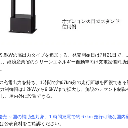
、9.6kWの高出力タイプを追加する。発売開始日は7月21日で、
を取得し、経済産業省のクリーンエネルギー自動車向け充電設備補
。
倍超の充電出力を持ち、1時間で約67km分の走行距離を回復でき
制御幅は1.2kWから9.6kWまで拡大し、施設のデマンド制
し、屋内外に設置できる。
を発売 ～国の補助金対象。1 時間充電で約 67km 走行可能な
細は公表資料をご確認ください。