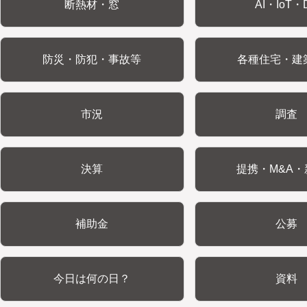
断熱材・窓
AI・IoT・
防災・防犯・事故等
各種住宅・建
市況
調査
決算
提携・M&A・
補助金
公募
今日は何の日？
資料