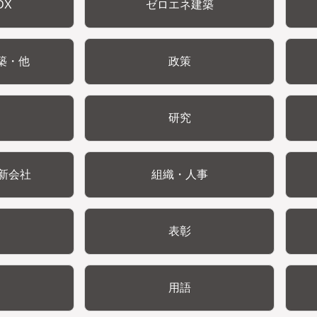
DX
ゼロエネ建築
築・他
政策
研究
新会社
組織・人事
表彰
用語