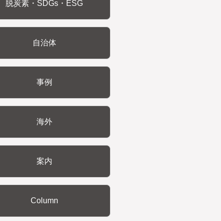
脱炭素・SDGs・ESG
自治体
事例
海外
案内
Column