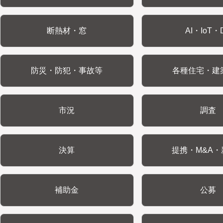
断熱材・窓
AI・IoT・
防災・防犯・事故等
各種住宅・建
市況
調査
決算
提携・M&A・
補助金
公募