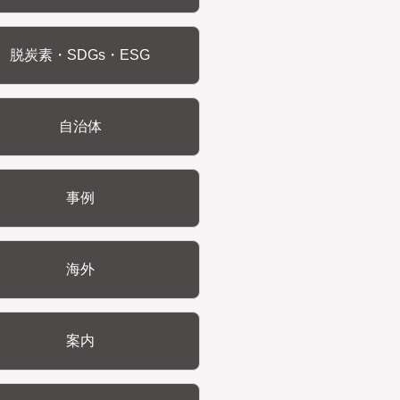
脱炭素・SDGs・ESG
自治体
事例
海外
案内