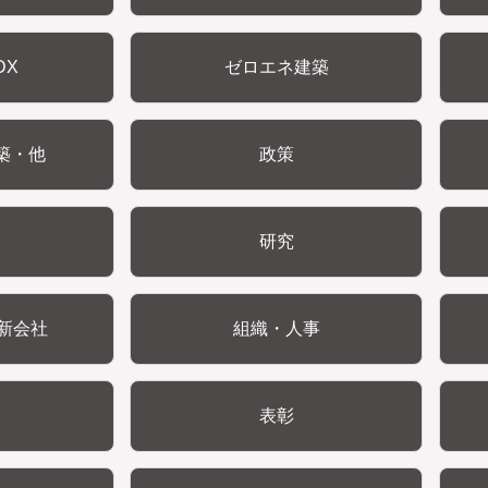
DX
ゼロエネ建築
築・他
政策
研究
新会社
組織・人事
表彰