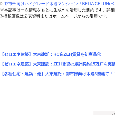
▷
都市部向けハイグレード木造マンション「BELIA CELUN(
※本記事は一次情報をもとに生成AIを活用した要約です。詳
※掲載画像は公表資料またはホームページからの引用です。
【ゼロエネ建築】大東建託：RC造ZEH賃貸を初商品化
【ゼロエネ建築】大東建託：ZEH賃貸の累計契約15万戸を突
【各種住宅・建築・他】大東建託：都市部向け木造3階建て「
«