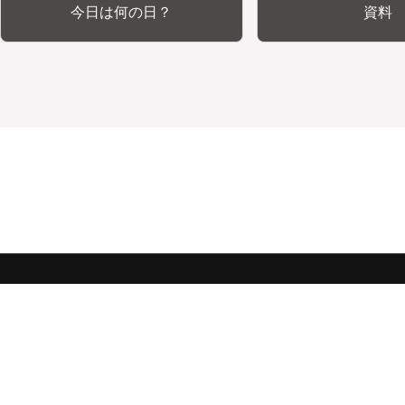
今日は何の日？
資料
みんな