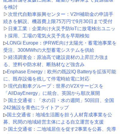
を検討
▷
次世代自動車振興センター：V2H補助金の申請手
続きを解説、機器費上限75万円で9月30日まで受付
▷
日東工業：企業向け火災予防IoTに放電検出ユニッ
ト採用、工場の電気火災予兆を早期検知
▷
LONGi Europe：伊RWE向け太陽光・蓄電池事業を
受注、300MWhの大型蓄電システムを供給
▷
経済調査会：原油高で建設資材の上昇圧力強ま
る、塗料や防水材、断熱材など強含み
▷
Enphase Energy：欧州の既設IQ Batteryを拡張可能
に、既存設備を残して停電時給電に対応
▷
現代自動車グループ：世界のV2Xサービスを
「AllDayEnergy」に統合、英国から順次展開
▷
国土交通省：「水の日・水の週間」50回目、全国
242施設を青色にライトアップ
▷
国土交通省：地域生活圏を担う人材育成事業を公
募、民間の地域経営主体による自立運営を支援
▷
国土交通省：二地域居住を促す2事業を公募、先導