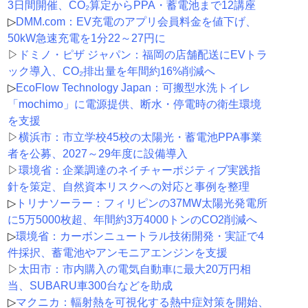
3日間開催、CO₂算定からPPA・蓄電池まで12講座
▷
DMM.com：EV充電のアプリ会員料金を値下げ、
50kW急速充電を1分22～27円に
▷
ドミノ・ピザ ジャパン：福岡の店舗配送にEVトラ
ック導入、CO₂排出量を年間約16%削減へ
▷
EcoFlow Technology Japan：可搬型水洗トイレ
「mochimo」に電源提供、断水・停電時の衛生環境
を支援
▷
横浜市：市立学校45校の太陽光・蓄電池PPA事業
者を公募、2027～29年度に設備導入
▷
環境省：企業調達のネイチャーポジティブ実践指
針を策定、自然資本リスクへの対応と事例を整理
▷
トリナソーラー：フィリピンの37MW太陽光発電所
に5万5000枚超、年間約3万4000トンのCO2削減へ
▷
環境省：カーボンニュートラル技術開発・実証で4
件採択、蓄電池やアンモニアエンジンを支援
▷
太田市：市内購入の電気自動車に最大20万円相
当、SUBARU車300台などを助成
▷
マクニカ：輻射熱を可視化する熱中症対策を開始、