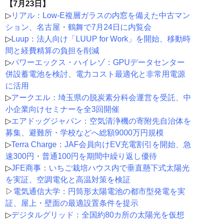
【7月23日】
▷
リアル：Low-E複層ガラスの内窓を備えた中古マン
ション、名古屋・鶴舞で7月24日に内覧会
▷
Luup：法人向け「LUUP for Work」を開始、移動時
間と経費精算の負担を削減
▷
パワーエックス・ハイレゾ：GPUデータセンター
併設蓄電池を検討、電力コスト最適化と非常用電源
に活用
▷
アークエル：埼玉県の脱炭素分科会運営を受託、中
小企業向けセミナーを全3回開催
▷
エアドッグジャパン：空気清浄機の寄附先自治体を
募集、避難所・学校などへ総額9000万円規模
▷
Terra Charge：JAF会員向けEV充電割引を開始、急
速300円・普通100円を期間中繰り返し優待
▷
JFE商事：いちご栽培ハウス内で垂直懸下式太陽光
を実証、空調電化と高温対策を検証
▷
電気通信大学：円筒形太陽電池の都市型発電を実
証、屋上・壁面の最適設置条件を提示
▷
デジタルグリッド：全国約80カ所の太陽光を仮想