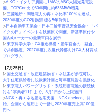
▷
AIKO：イタリア農園に1MWのABC太陽光発電設
備、TOPCon比で30年間に約633MWh増発
▷
三菱地所：調達電力の再エネ比率100％を達成、
2030年度のCO2削減目標を5年前倒し
▷
日本自動車工業会・日本二輪車普及安全協会：「バ
イクの日」イベントを秋葉原で開催、新基準原付や
国内4メーカーの最新車両を展示
▷
東京科学大学・GX推進機構：産学官金の「融合」
で共創協定、2027年度に次世代幹部向けGX人材育成
プログラム
【7月25日】
▷
国土交通省：改正建築物省エネ法案が参院可決、
大手住宅供給者に脱炭素計画と毎年度報告を義務化
▷
東京電力パワーグリッド：系統用蓄電池の接続検
討を1事業者11件まで、8月1日から上限適用
▷
NGK：再エネ地産地消支援「NGK eneloco」開
始、企画から運用まで一括し2030年度売上高100億
円へ