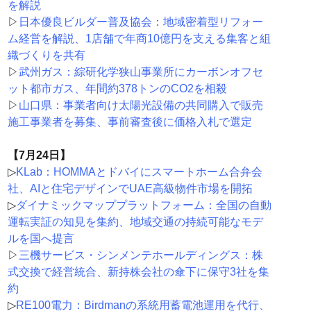
を解説
▷
日本優良ビルダー普及協会：地域密着型リフォー
ム経営を解説、1店舗で年商10億円を支える集客と組
織づくりを共有
▷
武州ガス：綜研化学狭山事業所にカーボンオフセ
ット都市ガス、年間約378トンのCO2を相殺
▷
山口県：事業者向け太陽光設備の共同購入で販売
施工事業者を募集、事前審査後に価格入札で選定
【7月24日】
▷
KLab：HOMMAとドバイにスマートホーム合弁会
社、AIと住宅デザインでUAE高級物件市場を開拓
▷
ダイナミックマッププラットフォーム：全国の自動
運転実証の知見を集約、地域交通の持続可能なモデ
ルを国へ提言
▷
三機サービス・シンメンテホールディングス：株
式交換で経営統合、新持株会社の傘下に保守3社を集
約
▷
RE100電力：Birdmanの系統用蓄電池運用を代行、