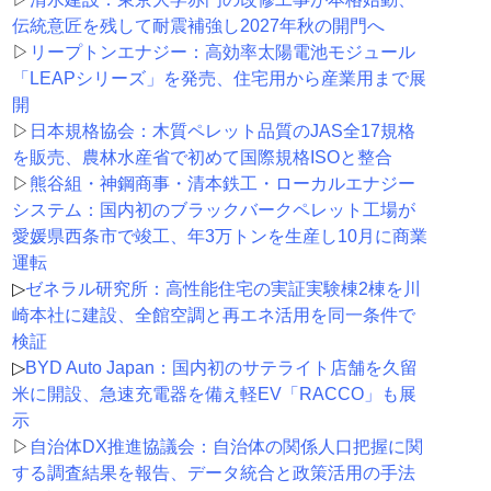
伝統意匠を残して耐震補強し2027年秋の開門へ
▷
リープトンエナジー：高効率太陽電池モジュール
「LEAPシリーズ」を発売、住宅用から産業用まで展
開
▷
日本規格協会：木質ペレット品質のJAS全17規格
を販売、農林水産省で初めて国際規格ISOと整合
▷
熊谷組・神鋼商事・清本鉄工・ローカルエナジー
システム：国内初のブラックバークペレット工場が
愛媛県西条市で竣工、年3万トンを生産し10月に商業
運転
▷
ゼネラル研究所：高性能住宅の実証実験棟2棟を川
崎本社に建設、全館空調と再エネ活用を同一条件で
検証
▷
BYD Auto Japan：国内初のサテライト店舗を久留
米に開設、急速充電器を備え軽EV「RACCO」も展
示
▷
自治体DX推進協議会：自治体の関係人口把握に関
する調査結果を報告、データ統合と政策活用の手法