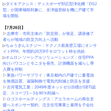
▷
ダイキアクシス：ディスポーザ対応型浄化槽「DSJ
型」が国庫補助対象に、全浄協登録を機に戸建て市
場を開拓
【7月26日】
▷
志摩市：市民主体の「防災部」が発足、講座修了
者らが地域の防災力向上へ活動
▷
ちゅうぎんエナジー：テクノス新真壁工場にオンサ
イトPPA、年間約20万9千キロワット時を供給
▷
オムロン ソーシアルソリューションズ：住宅PPA
向けパワコンとモニタを発売、計測機器を減らし導
入費を抑制
▷
東急パワーサプライ：東京都内の戸建てに蓄電池
を無償設置、遠隔制御で電気代削減と防災を支援
▷
古河電気工業：2049年度ネットゼロ目標がSBTi認
定、スコープ1～3を90％削減へ
▷
ロゴスホールディングス：アエラホームの再生支
援へスポンサー契約、注文住宅事業と雇用を子会社
が承継