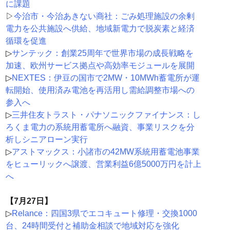
に課題
▷
今治市・今治あきない商社：ごみ処理施設の余剰
電力を公共施設へ供給、地域新電力で脱炭素と経済
循環を促進
▷
サンテック：創業25周年で世界市場の成長戦略を
加速、欧州サービス拠点や高効率モジュールを展開
▷
NEXTES：伊豆の国市で2MW・10MWh蓄電所が運
転開始、使用済み電池を再活用し需給調整市場への
参入へ
▷
三井住友トラスト・パナソニックファイナンス：し
ろくま電力の系統用蓄電所へ融資、事業リスクを分
析しシニアローン実行
▷
アストマックス：小諸市の42MW系統用蓄電池事業
をヒューリックへ譲渡、営業利益6億5000万円を計上
へ
【7月27日】
▷
Relance：四国3県でエコキュート修理・交換1000
台、24時間受付と補助金相談で地域対応を強化