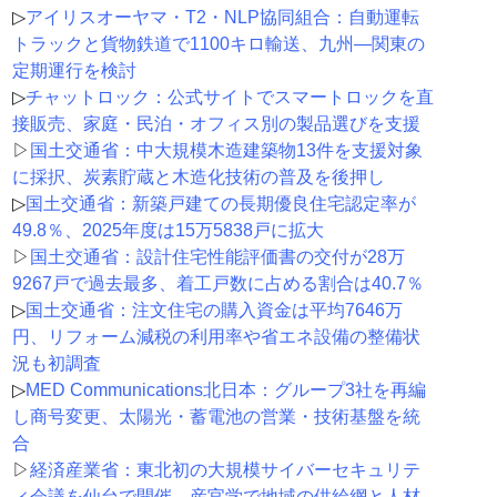
▷
アイリスオーヤマ・T2・NLP協同組合：自動運転
トラックと貨物鉄道で1100キロ輸送、九州―関東の
定期運行を検討
▷
チャットロック：公式サイトでスマートロックを直
接販売、家庭・民泊・オフィス別の製品選びを支援
▷
国土交通省：中大規模木造建築物13件を支援対象
に採択、炭素貯蔵と木造化技術の普及を後押し
▷
国土交通省：新築戸建ての長期優良住宅認定率が
49.8％、2025年度は15万5838戸に拡大
▷
国土交通省：設計住宅性能評価書の交付が28万
9267戸で過去最多、着工戸数に占める割合は40.7％
▷
国土交通省：注文住宅の購入資金は平均7646万
円、リフォーム減税の利用率や省エネ設備の整備状
況も初調査
▷
MED Communications北日本：グループ3社を再編
し商号変更、太陽光・蓄電池の営業・技術基盤を統
合
▷
経済産業省：東北初の大規模サイバーセキュリテ
ィ会議を仙台で開催、産官学で地域の供給網と人材