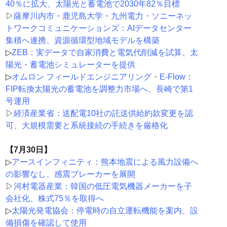
40％に拡大、太陽光と蓄電池で2030年82％目標
▷
薩摩川内市・鹿児島大学・九州電力・ソニーネッ
トワークコミュニケーションズ：AIデータセンター
集積へ連携、資源循環型地域モデルを構築
▷
ZEB：実データで自家消費と電気代削減を試算、太
陽光・蓄電池シミュレーターを提供
▷
オムロン フィールドエンジニアリング・E-Flow：
FIP転換太陽光の蓄電池を調整力市場へ、長崎で第1
号運用
▷
経済産業省：送配電10社の託送供給約款変更を認
可、大規模需要と系統接続の手続きを厳格化
【7月30日】
▷
アースインフィニティ：熊本地震による風力設備へ
の影響なし、感震ブレーカーを展開
▷
河村電器産業：韓国の低圧電気機器メーカーを子
会社化、株式75％を取得へ
▷
太陽光発電協会：停電時の自立運転機能を案内、設
備損傷を確認して使用