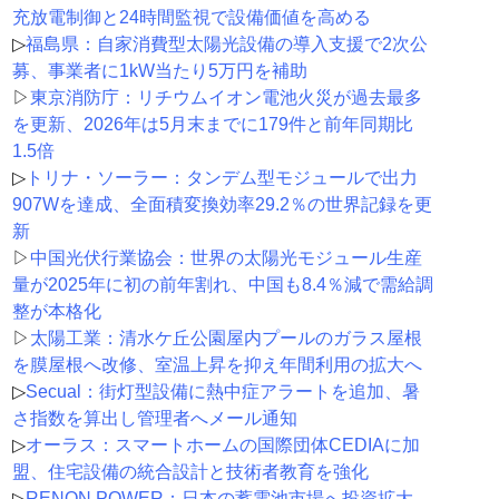
充放電制御と24時間監視で設備価値を高める
▷
福島県：自家消費型太陽光設備の導入支援で2次公
募、事業者に1kW当たり5万円を補助
▷
東京消防庁：リチウムイオン電池火災が過去最多
を更新、2026年は5月末までに179件と前年同期比
1.5倍
▷
トリナ・ソーラー：タンデム型モジュールで出力
907Wを達成、全面積変換効率29.2％の世界記録を更
新
▷
中国光伏行業協会：世界の太陽光モジュール生産
量が2025年に初の前年割れ、中国も8.4％減で需給調
整が本格化
▷
太陽工業：清水ケ丘公園屋内プールのガラス屋根
を膜屋根へ改修、室温上昇を抑え年間利用の拡大へ
▷
Secual：街灯型設備に熱中症アラートを追加、暑
さ指数を算出し管理者へメール通知
▷
オーラス：スマートホームの国際団体CEDIAに加
盟、住宅設備の統合設計と技術者教育を強化
▷
RENON POWER：日本の蓄電池市場へ投資拡大、