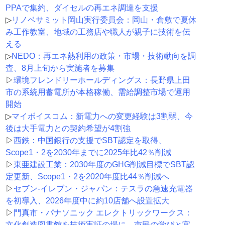
PPAで集約、ダイセルの再エネ調達を支援
▷
リノベサミット岡山実行委員会：岡山・倉敷で夏休
み工作教室、地域の工務店や職人が親子に技術を伝
える
▷
NEDO：再エネ熱利用の政策・市場・技術動向を調
査、8月上旬から実施者を募集
▷
環境フレンドリーホールディングス：長野県上田
市の系統用蓄電所が本格稼働、需給調整市場で運用
開始
▷
マイボイスコム：新電力への変更経験は3割弱、今
後は大手電力との契約希望が4割強
▷
西鉄：中国銀行の支援でSBT認定を取得、
Scope1・2を2030年までに2025年比42％削減
▷
東亜建設工業：2030年度のGHG削減目標でSBT認
定更新、Scope1・2を2020年度比44％削減へ
▷
セブン‐イレブン・ジャパン：テスラの急速充電器
を初導入、2026年度中に約10店舗へ設置拡大
▷
門真市・パナソニック エレクトリックワークス：
文化創造図書館を技術実証の場に、市民の学びと官