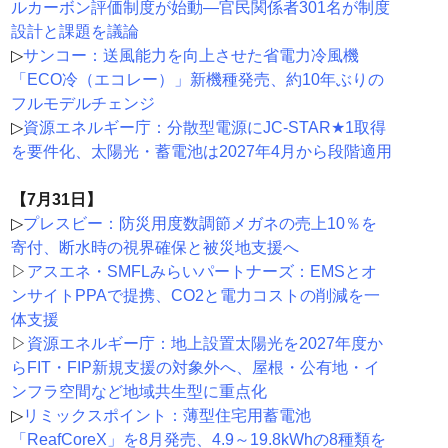
ルカーボン評価制度が始動―官民関係者301名が制度
設計と課題を議論
▷
サンコー：送風能力を向上させた省電力冷風機
「ECO冷（エコレー）」新機種発売、約10年ぶりの
フルモデルチェンジ
▷
資源エネルギー庁：分散型電源にJC-STAR★1取得
を要件化、太陽光・蓄電池は2027年4月から段階適用
【7月31日】
▷
プレスビー：防災用度数調節メガネの売上10％を
寄付、断水時の視界確保と被災地支援へ
▷
アスエネ・SMFLみらいパートナーズ：EMSとオ
ンサイトPPAで提携、CO2と電力コストの削減を一
体支援
▷
資源エネルギー庁：地上設置太陽光を2027年度か
らFIT・FIP新規支援の対象外へ、屋根・公有地・イ
ンフラ空間など地域共生型に重点化
▷
リミックスポイント：薄型住宅用蓄電池
「ReafCoreX」を8月発売、4.9～19.8kWhの8種類を