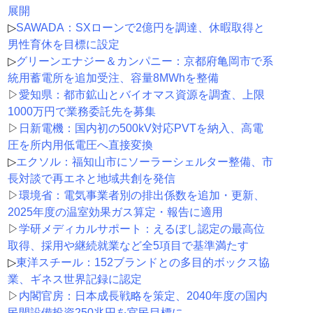
展開
▷
SAWADA：SXローンで2億円を調達、休暇取得と
男性育休を目標に設定
▷
グリーンエナジー＆カンパニー：京都府亀岡市で系
統用蓄電所を追加受注、容量8MWhを整備
▷
愛知県：都市鉱山とバイオマス資源を調査、上限
1000万円で業務委託先を募集
▷
日新電機：国内初の500kV対応PVTを納入、高電
圧を所内用低電圧へ直接変換
▷
エクソル：福知山市にソーラーシェルター整備、市
長対談で再エネと地域共創を発信
▷
環境省：電気事業者別の排出係数を追加・更新、
2025年度の温室効果ガス算定・報告に適用
▷
学研メディカルサポート：えるぼし認定の最高位
取得、採用や継続就業など全5項目で基準満たす
▷
東洋スチール：152ブランドとの多目的ボックス協
業、ギネス世界記録に認定
▷
内閣官房：日本成長戦略を策定、2040年度の国内
民間設備投資250兆円を官民目標に