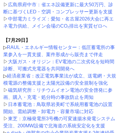
▷
広島県府中市：省エネ設備更新に最大50万円、診
断に基づくLED・空調・コンプレッサー更新を支援
▷
中部電力ミライズ：愛知・名古屋2026大会に再エ
ネ電力供給、メイン会場のCO₂排出を実質ゼロへ
【7月29日】
▷
RAUL・エネルギー情報センター：低圧蓄電所の事
業参入を一貫支援、案件形成から販売まで伴走
▷
大阪ガス・オリジン：EV電池の二次劣化を短時間
診断、可搬式充電器を共同開発へ
▷
経済産業省：改正電気事業法が成立、送電網・大規
模電源の整備支援と太陽光設備の安全規制を強化
▷
磁気研究所：リチウムイオン電池の安全啓発に参
画、購入・充電・処分時の事故防止を周知
▷
日本蓄電池：鳥取県岩美町で系統用蓄電池の設置
開始、需給調整・卸電力・容量市場に対応
▷
東芝：京極発電所3号機の可変速揚水発電システム
受注、200MW設備で北海道の系統安定化を支援
▷
e-dash：伊那市の中小企業脱炭素支援を2年連続受