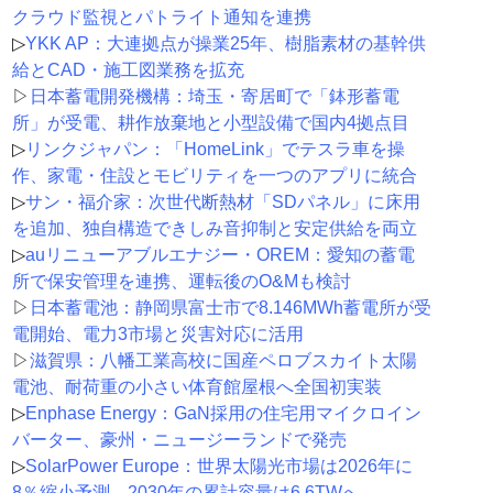
クラウド監視とパトライト通知を連携
▷
YKK AP：大連拠点が操業25年、樹脂素材の基幹供
給とCAD・施工図業務を拡充
▷
日本蓄電開発機構：埼玉・寄居町で「鉢形蓄電
所」が受電、耕作放棄地と小型設備で国内4拠点目
▷
リンクジャパン：「HomeLink」でテスラ車を操
作、家電・住設とモビリティを一つのアプリに統合
▷
サン・福介家：次世代断熱材「SDパネル」に床用
を追加、独自構造できしみ音抑制と安定供給を両立
▷
auリニューアブルエナジー・OREM：愛知の蓄電
所で保安管理を連携、運転後のO&Mも検討
▷
日本蓄電池：静岡県富士市で8.146MWh蓄電所が受
電開始、電力3市場と災害対応に活用
▷
滋賀県：八幡工業高校に国産ペロブスカイト太陽
電池、耐荷重の小さい体育館屋根へ全国初実装
▷
Enphase Energy：GaN採用の住宅用マイクロイン
バーター、豪州・ニュージーランドで発売
▷
SolarPower Europe：世界太陽光市場は2026年に
8％縮小予測、2030年の累計容量は6.6TWへ