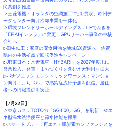
民共創を推進
▷
三菱電機：オランダの空調施工2社を買収、欧州デ
ータセンター向け冷却事業を一体化
▷
環境フレンドリーホールディングス：EFでんきを
「EF AIインフラ」に変更、GPUサーバー事業の中核
会社へ
▷
田中鉄工：家庭の廃食用油を地域GX資源へ、佐賀
県内の生活拠点で回収促進キャンペーン
▷
JR東日本：水素電車「HYBARI」を2027年度末に
営業投入、発電・まちづくりを含む水素利用を拡大
▷
パナソニック エレクトリックワークス：マンショ
ン向け「まちベル」で感染症流行予測を配信、居住
者への情報提供を実証
【7月22日】
▷
東京ガス：TOTOの「GG-800／GG」を刷新、省エ
ネ型温水洗浄便座と節水性能を採用
▷
スマートブルー：再エネ・脱炭素カンファレンスを