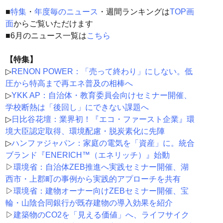
■
特集
・
年度毎のニュース
・週間ランキングは
TOP画
面
からご覧いただけます
■6月のニュース一覧は
こちら
【特集】
▷
RENON POWER：「売って終わり」にしない。低
圧から特高まで再エネ普及の相棒へ
▷
YKK AP：自治体・教育委員会向けセミナー開催、
学校断熱は「後回し」にできない課題へ
▷
日比谷花壇：業界初！『エコ・ファースト企業』環
境大臣認定取得、環境配慮・脱炭素化に先陣
▷
ハンファジャパン：家庭の電気を「資産」に。統合
ブランド『ENERICH™（エネリッチ）』始動
▷
環境省：自治体ZEB推進へ実践セミナー開催、湖
西市・上郡町の事例から実践的アプローチを共有
▷
環境省：建物オーナー向けZEBセミナー開催、宝
輪・山陰合同銀行が既存建物の導入効果を紹介
▷
建築物のCO2を「見える価値」へ、ライフサイク