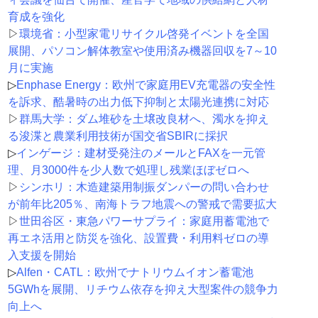
育成を強化
▷
環境省：小型家電リサイクル啓発イベントを全国
展開、パソコン解体教室や使用済み機器回収を7～10
月に実施
▷
Enphase Energy：欧州で家庭用EV充電器の安全性
を訴求、酷暑時の出力低下抑制と太陽光連携に対応
▷
群馬大学：ダム堆砂を土壌改良材へ、濁水を抑え
る浚渫と農業利用技術が国交省SBIRに採択
▷
インゲージ：建材受発注のメールとFAXを一元管
理、月3000件を少人数で処理し残業ほぼゼロへ
▷
シンホリ：木造建築用制振ダンパーの問い合わせ
が前年比205％、南海トラフ地震への警戒で需要拡大
▷
世田谷区・東急パワーサプライ：家庭用蓄電池で
再エネ活用と防災を強化、設置費・利用料ゼロの導
入支援を開始
▷
Alfen・CATL：欧州でナトリウムイオン蓄電池
5GWhを展開、リチウム依存を抑え大型案件の競争力
向上へ