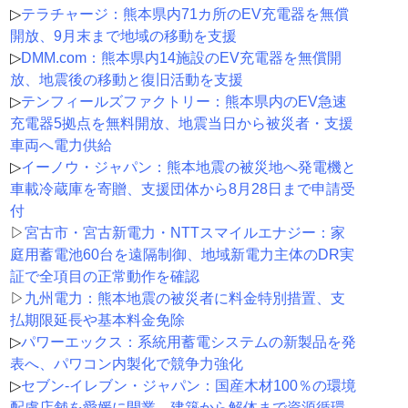
▷
テラチャージ：熊本県内71カ所のEV充電器を無償
開放、9月末まで地域の移動を支援
▷
DMM.com：熊本県内14施設のEV充電器を無償開
放、地震後の移動と復旧活動を支援
▷
テンフィールズファクトリー：熊本県内のEV急速
充電器5拠点を無料開放、地震当日から被災者・支援
車両へ電力供給
▷
イーノウ・ジャパン：熊本地震の被災地へ発電機と
車載冷蔵庫を寄贈、支援団体から8月28日まで申請受
付
▷
宮古市・宮古新電力・NTTスマイルエナジー：家
庭用蓄電池60台を遠隔制御、地域新電力主体のDR実
証で全項目の正常動作を確認
▷
九州電力：熊本地震の被災者に料金特別措置、支
払期限延長や基本料金免除
▷
パワーエックス：系統用蓄電システムの新製品を発
表へ、パワコン内製化で競争力強化
▷
セブン‐イレブン・ジャパン：国産木材100％の環境
配慮店舗を愛媛に開業、建築から解体まで資源循環