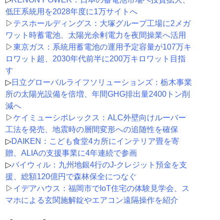
低圧系統用を2028年度に1万サイトへ
▷
テスホールディングス：大塚グループ工場に2メガ
ワット時蓄電池、太陽光余剰電力を夜間操業へ活用
▷
東京ガス：系統用蓄電池の運用予定容量が107万キ
ロワット超、2030年代前半に200万キロワット目指
す
▷
日立グローバルライフソリューションズ：栃木事業
所の太陽光設備を倍増、年間GHG排出量2400トン削
減へ
▷
ケイミューシポレックス：ALC外壁向けルーバー
工法を発売、地震時の層間変形への追随性を確保
▷
DAIKEN：こども食堂4カ所にインテリア畳を寄
贈、ALIAの支援事業に4年連続で参画
▷
バイウィル：九州地銀4行のJ-クレジット預金を支
援、総額120億円で森林保全につなぐ
▷
イデアハウス：福岡市でIoT住宅の体験見学会、ス
マホによる玄関施解錠やエアコン遠隔操作を紹介