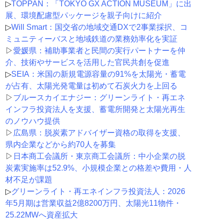
▷
TOPPAN：「TOKYO GX ACTION MUSEUM」に出
展、環境配慮型パッケージを親子向けに紹介
▷
Will Smart：国交省の地域交通DXで2事業採択、コ
ミュニティーバスと地域鉄道の業務効率化を実証
▷
愛媛県：補助事業者と民間の実行パートナーを仲
介、技術やサービスを活用した官民共創を促進
▷
SEIA：米国の新規電源容量の91%を太陽光・蓄電
が占有、太陽光発電量は初めて石炭火力を上回る
▷
ブルースカイエナジー：グリーンライト・再エネ
インフラ投資法人を支援、蓄電所開発と太陽光再生
のノウハウ提供
▷
広島県：脱炭素アドバイザー資格の取得を支援、
県内企業などから約70人を募集
▷
日本商工会議所・東京商工会議所：中小企業の脱
炭素実施率は52.9%、小規模企業との格差や費用・人
材不足が課題
▷
グリーンライト・再エネインフラ投資法人：2026
年5月期は営業収益2億8200万円、太陽光11物件・
25.22MWへ資産拡大