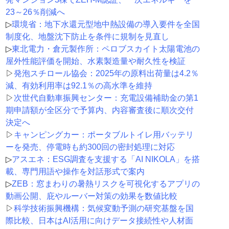
23～26％削減へ
▷
環境省：地下水還元型地中熱設備の導入要件を全国
制度化、地盤沈下防止を条件に規制を見直し
▷
東北電力・倉元製作所：ペロブスカイト太陽電池の
屋外性能評価を開始、水素製造量や耐久性を検証
▷
発泡スチロール協会：2025年の原料出荷量は4.2％
減、有効利用率は92.1％の高水準を維持
▷
次世代自動車振興センター：充電設備補助金の第1
期申請額が全区分で予算内、内容審査後に順次交付
決定へ
▷
キャンピングカー：ポータブルトイレ用バッテリ
ーを発売、停電時も約300回の密封処理に対応
▷
アスエネ：ESG調査を支援する「AI NIKOLA」を搭
載、専門用語や操作を対話形式で案内
▷
ZEB：窓まわりの暑熱リスクを可視化するアプリの
動画公開、庇やルーバー対策の効果を数値比較
▷
科学技術振興機構：気候変動予測の研究基盤を国
際比較、日本はAI活用に向けデータ接続性や人材面