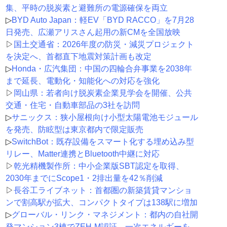
集、平時の脱炭素と避難所の電源確保を両立
▷
BYD Auto Japan：軽EV「BYD RACCO」を7月28
日発売、広瀬アリスさん起用の新CMを全国放映
▷
国土交通省：2026年度の防災・減災プロジェクト
を決定へ、首都直下地震対策計画も改定
▷
Honda・広汽集団：中国の四輪合弁事業を2038年
まで延長、電動化・知能化への対応を強化
▷
岡山県：若者向け脱炭素企業見学会を開催、公共
交通・住宅・自動車部品の3社を訪問
▷
サニックス：狭小屋根向け小型太陽電池モジュール
を発売、防眩型は東京都内で限定販売
▷
SwitchBot：既存設備をスマート化する埋め込み型
リレー、Matter連携とBluetooth中継に対応
▷
乾光精機製作所：中小企業版SBT認定を取得、
2030年までにScope1・2排出量を42％削減
▷
長谷工ライブネット：首都圏の新築賃貸マンショ
ンで割高駅が拡大、コンパクトタイプは138駅に増加
▷
グローバル・リンク・マネジメント：都内の自社開
発マンション3棟でZEH-M認証、一次エネルギーを