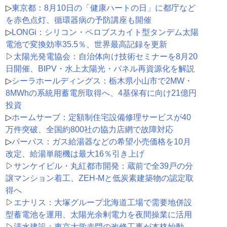
▷
東京都：8月10日の「健康ハートの日」に都庁など
を赤色点灯、循環器病の予防講座も開催
▷
LONGi：シリコン・ペロブスカイト型タンデム太陽
電池で変換効率35.5％、世界最高記録を更新
▷
太陽光発電協会：自治体向け技術セミナーを8月20
日開催、BIPV・水上太陽光・パネル再資源化を解説
▷
シーラホールディングス：栃木県小山市で2MW・
8MWhの系統用蓄電所取得へ、4基保有に向け21億円
投資
▷
ホームサーブ：定額制住宅設備修理サービスが40
万件突破、全国約800社の協力店網で故障対応
▷
パーパス：ガス給湯器などの希望小売価格を10月
改定、給湯単能機は最大16％引き上げ
▷
サンケイビル・丸紅都市開発：蔵前で全39戸の分
譲マンション着工、ZEH-Mと低炭素建築物の認定取
得へ
▷
エナリス：大塚グループ北海道工場で需要地併設
型蓄電池を運用、太陽光余剰電力を夜間操業に活用
▷
清水建設：東京大学赤門の改修工事が本格始動、