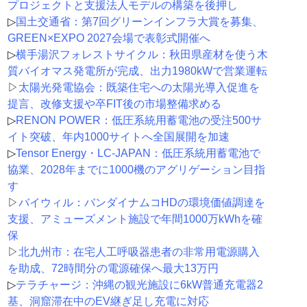
プロジェクトと支援法人モデルの構築を後押し
▷
国土交通省：第7回グリーンインフラ大賞を募集、
GREEN×EXPO 2027会場で表彰式開催へ
▷
横手湯沢フォレストサイクル：秋田県産材を使う木
質バイオマス発電所が完成、出力1980kWで営業運転
▷
太陽光発電協会：既築住宅への太陽光導入促進を
提言、改修支援や卒FIT後の市場整備求める
▷
RENON POWER：低圧系統用蓄電池の受注500サ
イト突破、年内1000サイトへ全国展開を加速
▷
Tensor Energy・LC-JAPAN：低圧系統用蓄電池で
協業、2028年までに1000機のアグリゲーション目指
す
▷
バイウィル：バンダイナムコHDの環境価値調達を
支援、アミューズメント施設で年間1000万kWhを確
保
▷
北九州市：在宅人工呼吸器患者の非常用電源購入
を助成、72時間分の電源確保へ最大13万円
▷
テラチャージ：沖縄の観光施設に6kW普通充電器2
基、洞窟滞在中のEV継ぎ足し充電に対応