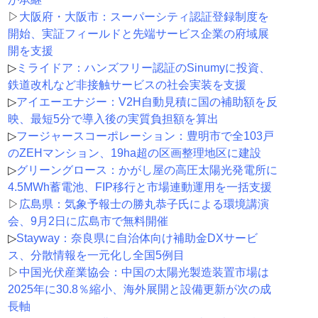
▷
大阪府・大阪市：スーパーシティ認証登録制度を
開始、実証フィールドと先端サービス企業の府域展
開を支援
▷
ミライドア：ハンズフリー認証のSinumyに投資、
鉄道改札など非接触サービスの社会実装を支援
▷
アイエーエナジー：V2H自動見積に国の補助額を反
映、最短5分で導入後の実質負担額を算出
▷
フージャースコーポレーション：豊明市で全103戸
のZEHマンション、19ha超の区画整理地区に建設
▷
グリーングロース：かがし屋の高圧太陽光発電所に
4.5MWh蓄電池、FIP移行と市場連動運用を一括支援
▷
広島県：気象予報士の勝丸恭子氏による環境講演
会、9月2日に広島市で無料開催
▷
Stayway：奈良県に自治体向け補助金DXサービ
ス、分散情報を一元化し全国5例目
▷
中国光伏産業協会：中国の太陽光製造装置市場は
2025年に30.8％縮小、海外展開と設備更新が次の成
長軸