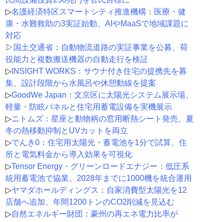
▷
名護経済特区スマートシティ推進機構：医療・健
康・水難救助の3実証始動、AIやMaaSで地域課題に
対応
▷
国土交通省：自動物流道路の実証事業を公募、荷
役能力と複数搬送機器の自動走行を検証
▷
INSIGHT WORKS：サウナ付き住宅の提携先を募
集、設計段階から水風呂や休憩動線を提案
▷
GoodWe Japan：文京区に太陽光システム展示場、
軽量・防眩パネルと住宅用蓄電設備を実機展示
▷
ニトムズ：星座と動物柄の窓用断熱シート発売、夏
冬の熱移動抑制とUVカットを両立
▷
でんき0：住宅用太陽光・蓄電池を1分で試算、住
所と電気料金から導入効果を可視化
▷
Tensor Energy・グリーンロードエナジー：低圧系
統用蓄電池で協業、2028年までに1000機を統合運用
▷
ヤマダホールディングス：自家消費型太陽光を12
店舗へ追加、年間1200トンのCO2削減を見込む
▷
自然エネルギー財団：豪州の再エネ電力比率が