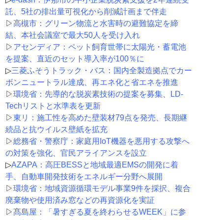
託、5社の排出量可視化から削減計画まで伴走
▷
高槻市：グリーン物流と水害時の避難協定を締
結、本社会議室で最大50人を受け入れ
▷
アセンディア：ペット飼育世帯に太陽光・蓄電池
を提案、直近のセット導入率が100％に
▷
三菱ふそうトラック・バス：国内全製造拠点でカー
ボンニュートラル達成、再エネ化と省エネを推進
▷
環境省：先導的な脱炭素技術の提案を募集、LD-
Techリストと水準表を更新
▷
東リ：施工性を高めた壁装材79点を発売、長期継
続品と抗ウイルス壁紙を拡充
▷
総務省・警察庁：家庭用IoT機器を悪用する攻撃へ
の対策を強化、官民アライアンスを設立
▷
AZAPA：高圧BESSと地域最適EMSの開発に着
手、自動車開発技術をエネルギー分野へ展開
▷
環境省：地域資源循環モデル事業9件を採択、複合
廃棄物や使用済み窓などの再資源化を実証
▷
髙島屋：「暑すぎる夏を終わらせるWEEK」に参