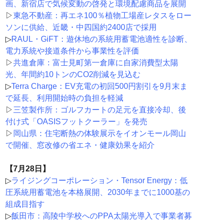
画、新宿店で気候変動の啓発と環境配慮商品を展開
▷
東急不動産：再エネ100％植物工場産レタスをロー
ソンに供給、近畿・中四国約2400店で採用
▷
RAUL・GiFT：遊休地の系統用蓄電池適性を診断、
電力系統や接道条件から事業性を評価
▷
共進倉庫：富士見町第一倉庫に自家消費型太陽
光、年間約10トンのCO2削減を見込む
▷
Terra Charge：EV充電の初回500円割引を9月末ま
で延長、利用開始時の負担を軽減
▷
三笠製作所：ゴルフカートの足元を直接冷却、後
付け式「OASISフットクーラー」を発売
▷
岡山県：住宅断熱の体験展示をイオンモール岡山
で開催、窓改修の省エネ・健康効果を紹介
【7月28日】
▷
ライジングコーポレーション・Tensor Energy：低
圧系統用蓄電池を本格展開、2030年までに1000基の
組成目指す
▷
飯田市：高陵中学校へのPPA太陽光導入で事業者募