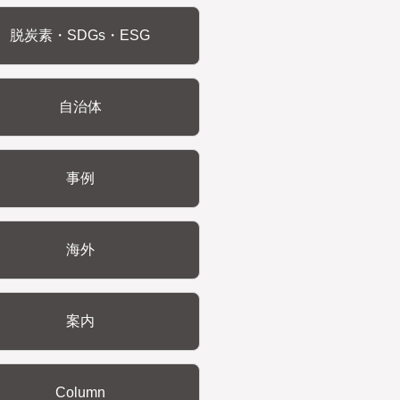
脱炭素・SDGs・ESG
自治体
事例
海外
案内
Column