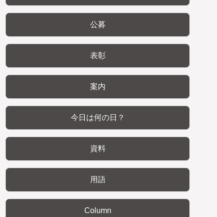
公募
表彰
案内
今日は何の日？
資料
用語
Column