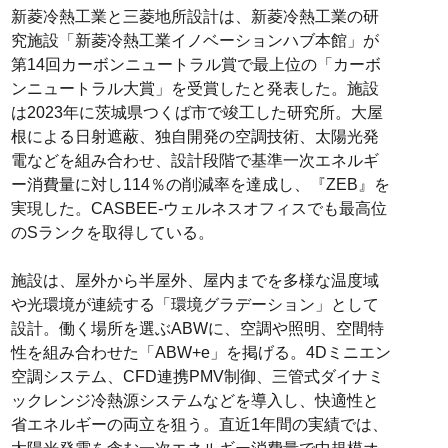
新菱冷熱工業と三菱地所設計は、新菱冷熱工業の研
究施設「新菱冷熱工業イノベーションハブ本館」が
第14回カーボンニュートラル賞で最上位の「カーボ
ンニュートラル大賞」を受賞したと発表した。施設
は2023年に茨城県つくば市で竣工した研究所。大屋
根による日射遮蔽、独自開発の空調技術、太陽光発
電などを組み合わせ、設計段階で基準一次エネルギ
ー消費量に対し114％の削減率を達成し、『ZEB』を
実現した。CASBEE-ウェルネスオフィスでも最高位
のSランクを取得している。
施設は、屋外から半屋外、屋内までを多様な温度域
や光環境が連続する「環境グラデーション」として
設計。働く場所を選ぶABWに、空調や照明、空間特
性を組み合わせた「ABW+e」を掲げる。4Dミニエン
空調システム、CFD連携PMV制御、三管式ダイナミ
ックレンジ冷熱源システムなどを導入し、快適性と
省エネルギーの両立を狙う。直近1年間の実績では、