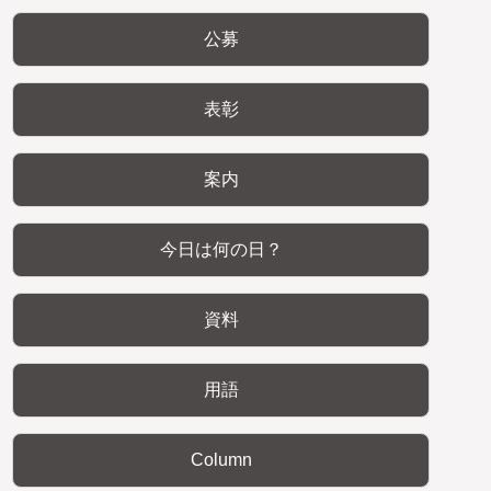
公募
表彰
案内
今日は何の日？
資料
用語
Column