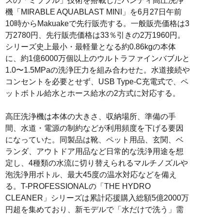
スの「ミラブル」技術を搭載したハンディ高圧洗浄
機「MIRABLE AQUABLAST MINI」を6月27日午前
10時からMakuakeで先行販売する。一般販売価格は3
万2780円、先行販売価格は33％引きの2万1960円。
シリーズ史上最小・最軽量となる約0.86kgの本体
に、約1億6000万個以上のウルトラファインバブルと
1.0〜1.5MPaの洗浄圧力を組み合わせた。水道接続や
コンセントを必要とせず、USB Type-C充電式で、ペ
ットボトル給水とホース給水の2方式に対応する。
高圧洗浄機は本体の大きさ、収納場所、準備の手
間、水道・電源の制約などが利用頻度を下げる要因
になっていた。同製品は靴、ペット用品、玄関、ベ
ランダ、アウトドア用品など日常的な洗浄用途を想
定し、4種類の水流に切り替えられるマルチノズルや
泡洗浄用ボトル、最大45度の温水対応などを備え
る。T-PROFESSIONALの「THE HYDRO
CLEANER」シリーズは累計応援購入総額5億2000万
円超を集めており、新モデルで「水だけで洗う」需