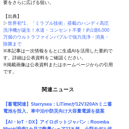
要をさらに広げる狙い。
【出典】
▷
世界初*1、「ミラブル技術」搭載のハンディ高圧
洗浄機が誕生！水道・コンセント不要！約1億6,000
万個のウルトラファインバブルで強力洗浄・消臭・
除菌まで
※本記事は一次情報をもとに生成AIを活用した要約で
す。詳細は公表資料をご確認ください。
※掲載画像は公表資料またはホームページからの引用
です。
関連ニュース
【蓄電関連】Starrysea：LiTimeが12V320Ahミニ蓄
電池を投入、車中泊や防災向け大容量電源を提案
【AI・IoT・DX】アイロボットジャパン：Roomba
Miniが発売1カ月で数量シェア23％超。小型モデル追