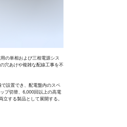
、住宅用の単相および三相電源シス
への穴あけや複雑な配線工事を不
6極で設置でき、配電盤内のスペ
プ切替、6,000回以上の高電
両立する製品として展開する。