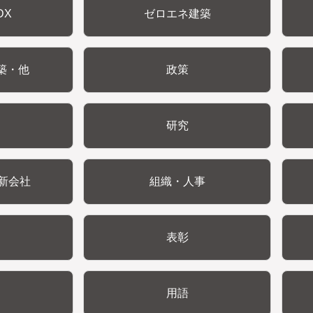
DX
ゼロエネ建築
築・他
政策
研究
新会社
組織・人事
表彰
用語