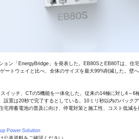
ョン「EnergyBridge」を発表した。EB80SとEB80Tは
ゲートウェイと比べ、全体のサイズを最大99%削減した。壁
イパススイッチ、CTの5機能を一体化した。従来の14極に対し4～
、設置は20秒で完了するとしている。10ミリ秒以内のバックアッ
。住宅用蓄電池の普及に向け、停電対策と施工性、コスト低減を
kup Power Solution
細は公表資料をご確認ください。