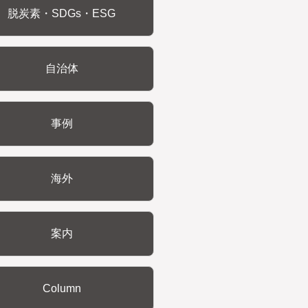
脱炭素・SDGs・ESG
自治体
事例
海外
案内
Column