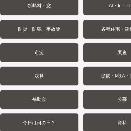
断熱材・窓
AI・IoT・
防災・防犯・事故等
各種住宅・建
市況
調査
決算
提携・M&A・
補助金
公募
今日は何の日？
資料