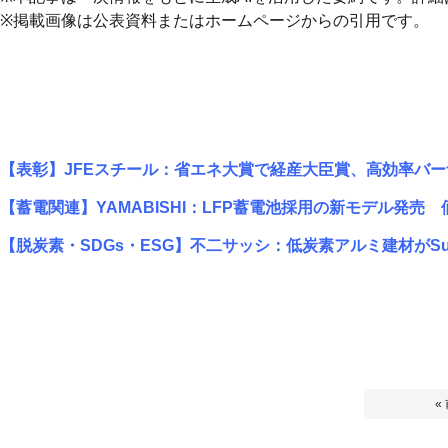
※掲載画像は公表資料またはホームページからの引用です。
【表彰】JFEスチール：省エネ大賞で経産大臣賞、高効率バ
【蓄電関連】YAMABISHI：LFP蓄電池採用の新モデル発売
【脱炭素・SDGs・ESG】不二サッシ：低炭素アルミ建材がSu
«