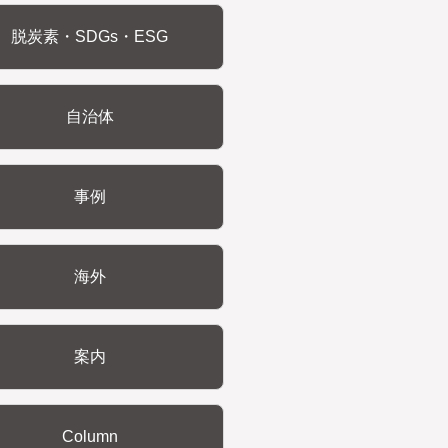
脱炭素・SDGs・ESG
自治体
事例
海外
案内
Column