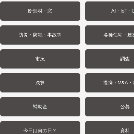
断熱材・窓
AI・IoT・
防災・防犯・事故等
各種住宅・建
市況
調査
決算
提携・M&A・
補助金
公募
今日は何の日？
資料