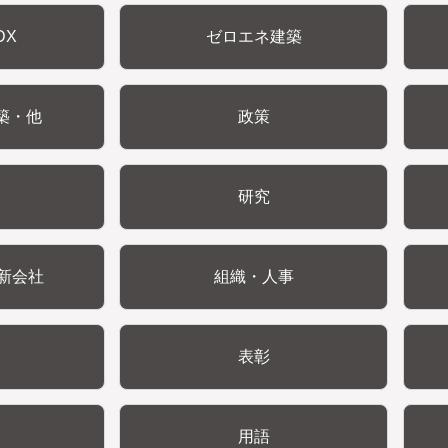
DX
ゼロエネ建築
築・他
政策
研究
新会社
組織・人事
表彰
用語