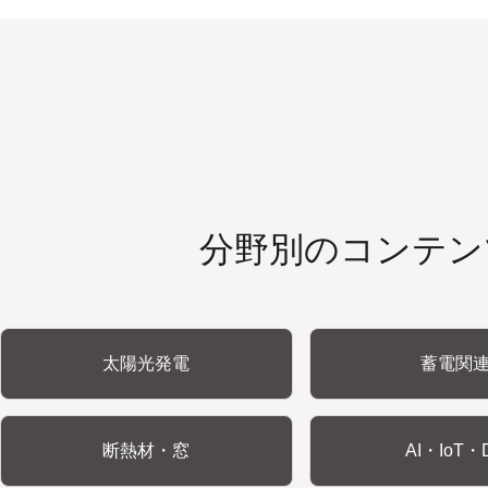
分野別のコンテン
太陽光発電
蓄電関
断熱材・窓
AI・IoT・