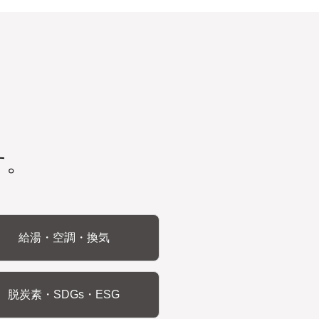
す。
給湯・空調・換気
脱炭素・SDGs・ESG