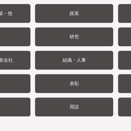
築・他
政策
研究
新会社
組織・人事
表彰
用語