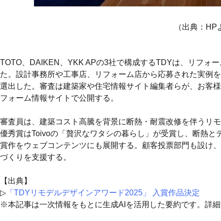
（出典：HP
TOTO、DAIKEN、YKK APの3社で構成するTDYは、リ
た。設計事務所や工事店、リフォーム店から応募された実例を
選出した。審査は建築家や住宅情報サイト編集者らが、お客様
フォーム情報サイトで公開する。
審査員は、建築コスト高騰を背景に断熱・耐震改修を伴うリモ
優秀賞はToivoの「贅沢なワタシの暮らし」が受賞し、断熱と
賞作をウェブコンテンツにも展開する。顧客投票部門も設け、
づくりを支援する。
【出典】
▷
「TDYリモデルデザインアワード2025」 入賞作品決定
※本記事は一次情報をもとに生成AIを活用した要約です。詳