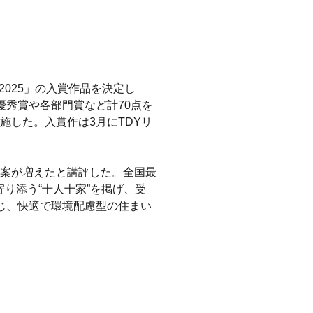
2025」の入賞作品を決定し
秀賞や各部門賞など計70点を
した。入賞作は3月にTDYリ
案が増えたと講評した。全国最
り添う“十人十家”を掲げ、受
じ、快適で環境配慮型の住まい