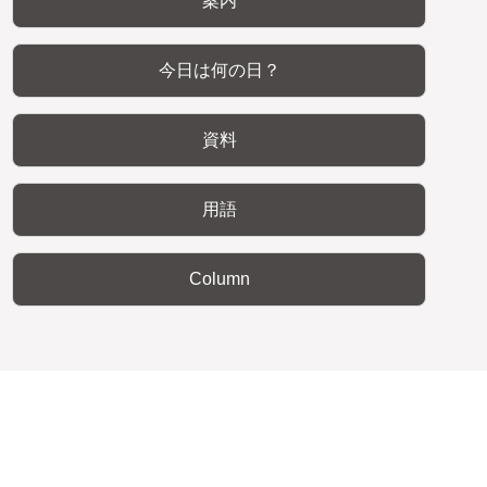
案内
今日は何の日？
資料
用語
Column