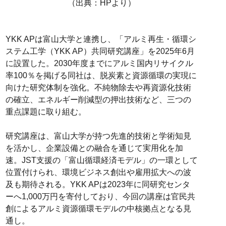
（出典：HPより）
YKK APは富山大学と連携し、「アルミ再生・循環シ
ステム工学（YKK AP）共同研究講座」を2025年6月
に設置した。2030年度までにアルミ国内リサイクル
率100％を掲げる同社は、脱炭素と資源循環の実現に
向けた研究体制を強化。不純物除去や再資源化技術
の確立、エネルギー削減型の押出技術など、三つの
重点課題に取り組む。
研究講座は、富山大学が持つ先進的技術と学術知見
を活かし、企業設備との融合を通じて実用化を加
速。JST支援の「富山循環経済モデル」の一環として
位置付けられ、環境ビジネス創出や雇用拡大への波
及も期待される。YKK APは2023年に同研究センタ
ーへ1,000万円を寄付しており、今回の講座は官民共
創によるアルミ資源循環モデルの中核拠点となる見
通し。