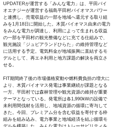
UPDATERが運営する「みんな電力」は、平田バイ
オエナジーが運営する福島平田村バイオマスパワー
と連携し、売電収益の一部を地域へ還元する取り組
みを1月18日に開始した。木質バイオマス由来の電力
をみんな電力が調達し、利用によって生まれる収益
の一部を平田村の観光整備などに充てる仕組みで、
観光施設「ジュピアランドひらた」の維持管理など
に活用する予定。電気料金が地域振興に直結するモ
デルとして、再エネ利用と地方課題の解決を両立さ
せる。
FIT期間終了後の市場価格変動や燃料費負担の増大に
より、木質バイオマス発電は事業継続が課題となる
一方、平田村では森林管理や観光資源の維持が重要
テーマとなっている。発電所は各1,990kWの設備で
未利用間伐材を活用し、地域資源の循環に寄与して
きた。今回、プレミアム分を含む収益を寄付する枠
組みを組み込み、電力事業と地域経済を結ぶ循環モ
デルを構築した。みんな電力はトレーサビリティを