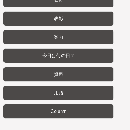
表彰
案内
今日は何の日？
資料
用語
Column