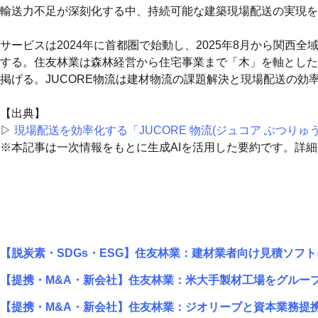
輸送力不足が深刻化する中、持続可能な建築現場配送の実現を
サービスは2024年に首都圏で始動し、2025年8月から関
する。住友林業は森林経営から住宅事業まで「木」を軸としたバリュ
掲げる。JUCORE物流は建材物流の課題解決と現場配送の
【出典】
▷
現場配送を効率化する「JUCORE 物流(ジュコア ぶつり
※本記事は一次情報をもとに生成AIを活用した要約です。詳
【脱炭素・SDGs・ESG】住友林業：建材業者向け見積ソフ
【提携・M&A・新会社】住友林業：米大手製材工場をグルー
【提携・M&A・新会社】住友林業：ジオリーブと資本業務提