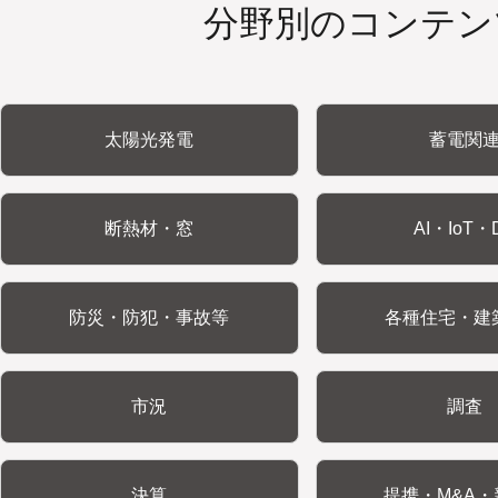
分野別のコンテン
太陽光発電
蓄電関
断熱材・窓
AI・IoT・
防災・防犯・事故等
各種住宅・建
市況
調査
決算
提携・M&A・