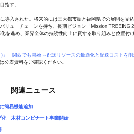
目指す。
西全域に導入された。将来的には三大都市圏と福岡県での展開を見
ーチェーンを持ち、長期ビジョン「Mission TREEING 
効率化を進め、業界全体の持続性向上に資する取り組みと位置付
ゅう)」 関西でも開始 ～配送リソースの最適化と配送コストを
細は公表資料をご確認ください。
関連ニュース
トに簡易機能追加
プ化 木材コンビナート事業開始
携