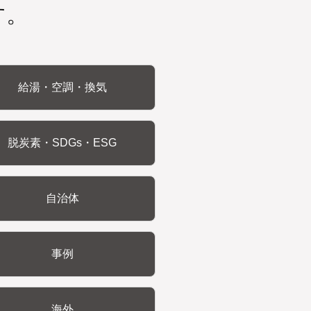
す。
給湯・空調・換気
脱炭素・SDGs・ESG
自治体
事例
海外