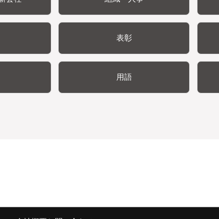
表彰
用語