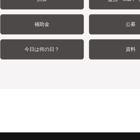
補助金
公募
今日は何の日？
資料