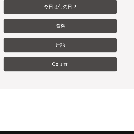
今日は何の日？
資料
用語
Column