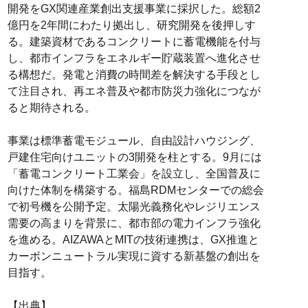
開発をGX関連産業創出支援事業に採択した。総額2
億円を2年間にわたり拠出し、研究開発を後押しす
る。建築資材であるコンクリートに蓄電機能を付与
し、都市インフラをエネルギー貯蔵装置へ進化させ
る構想だ。発電と消費の時間差を解決する手段とし
て注目され、再エネ普及や都市防災力強化につなが
ると期待される。
事業は標準蓄電モジュール、自由設計ハウジング、
戸建住宅向けユニットの3開発を柱とする。9月には
「蓄電コンクリート工業会」を設立し、全国普及に
向けた体制を構築する。福島RDMセンターでの総会
で初号機を公開予定。太陽光義務化やレジリエンス
需要の高まりを背景に、都市部の電力インフラ強化
を進める。AIZAWAとMITの技術連携は、GX推進と
カーボンニュートラル実現に資する新基盤の創出を
目指す。
【出典】