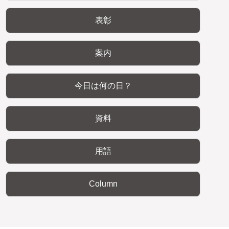
表彰
案内
今日は何の日？
資料
用語
Column