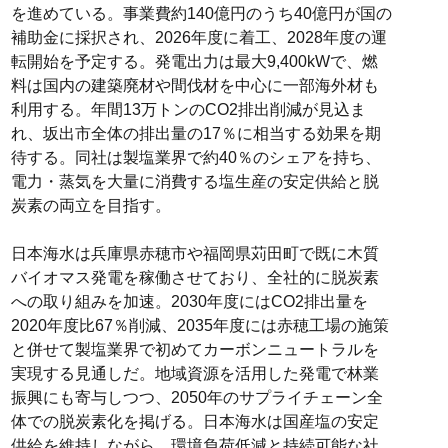
を進めている。事業費約140億円のうち40億円が国の
補助金に採択され、2026年度に着工、2028年度の運
転開始を予定する。発電出力は最大9,400kWで、燃
料は国内の建築廃材や間伐材を中心に一部海外材も
利用する。年間13万トンのCO2排出削減が見込ま
れ、坂出市全体の排出量の17％に相当する効果を期
待する。同社は製塩業界で約40％のシェアを持ち、
電力・蒸気を大量に消費する塩生産の安定供給と脱
炭素の両立を目指す。
日本海水は兵庫県赤穂市や福岡県苅田町で既に木質
バイオマス発電を稼働させており、全社的に脱炭素
への取り組みを加速。2030年度にはCO2排出量を
2020年度比67％削減、2035年度には赤穂工場の施策
と併せて製塩業界で初めてカーボンニュートラルを
実現する見通しだ。地域資源を活用した発電で林業
振興にも寄与しつつ、2050年のサプライチェーン全
体での脱炭素化を掲げる。日本海水は国産塩の安定
供給を維持しながら、環境負荷低減と持続可能な社