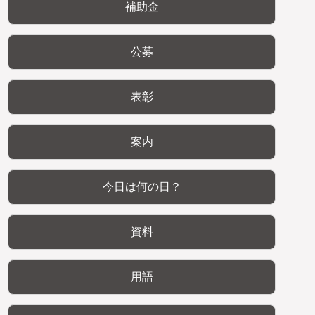
補助金
公募
表彰
案内
今日は何の日？
資料
用語