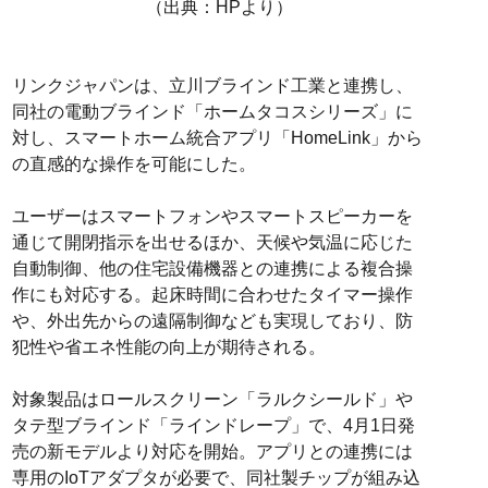
（出典：HPより）
リンクジャパンは、立川ブラインド工業と連携し、
同社の電動ブラインド「ホームタコスシリーズ」に
対し、スマートホーム統合アプリ「HomeLink」から
の直感的な操作を可能にした。
ユーザーはスマートフォンやスマートスピーカーを
通じて開閉指示を出せるほか、天候や気温に応じた
自動制御、他の住宅設備機器との連携による複合操
作にも対応する。起床時間に合わせたタイマー操作
や、外出先からの遠隔制御なども実現しており、防
犯性や省エネ性能の向上が期待される。
対象製品はロールスクリーン「ラルクシールド」や
タテ型ブラインド「ラインドレープ」で、4月1日発
売の新モデルより対応を開始。アプリとの連携には
専用のIoTアダプタが必要で、同社製チップが組み込