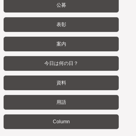
公募
表彰
案内
今日は何の日？
資料
用語
Column