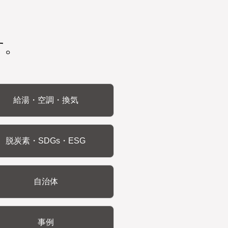
す。
給湯・空調・換気
脱炭素・SDGs・ESG
自治体
事例