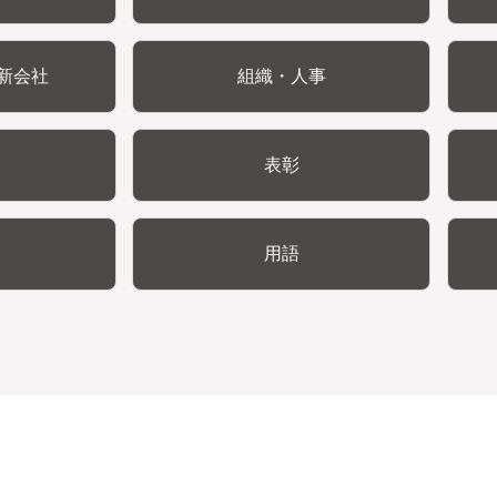
新会社
組織・人事
表彰
用語