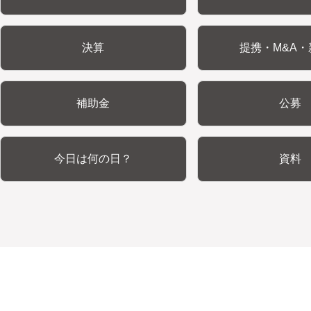
決算
提携・M&A・
補助金
公募
今日は何の日？
資料