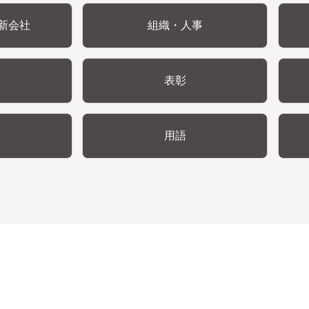
新会社
組織・人事
表彰
用語