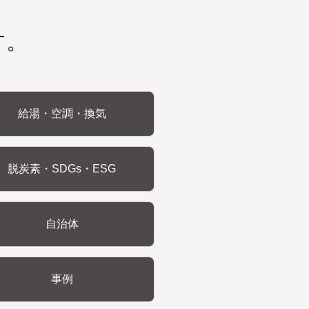
す。
給湯・空調・換気
脱炭素・SDGs・ESG
自治体
事例