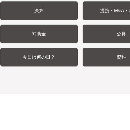
決算
提携・M&A・
補助金
公募
今日は何の日？
資料