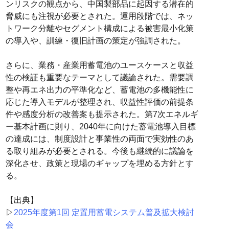
ンリスクの観点から、中国製部品に起因する潜在的
脅威にも注視が必要とされた。運用段階では、ネッ
トワーク分離やセグメント構成による被害最小化策
の導入や、訓練・復旧計画の策定が強調された。
さらに、業務・産業用蓄電池のユースケースと収益
性の検証も重要なテーマとして議論された。需要調
整や再エネ出力の平準化など、蓄電池の多機能性に
応じた導入モデルが整理され、収益性評価の前提条
件や感度分析の改善案も提示された。第7次エネルギ
ー基本計画に則り、2040年に向けた蓄電池導入目標
の達成には、制度設計と事業性の両面で実効性のあ
る取り組みが必要とされる。今後も継続的に議論を
深化させ、政策と現場のギャップを埋める方針とす
る。
【出典】
▷
2025年度第1回 定置用蓄電システム普及拡大検討
会