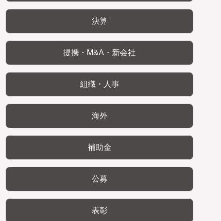
決算
提携・M&A・新会社
組織・人事
海外
補助金
公募
表彰