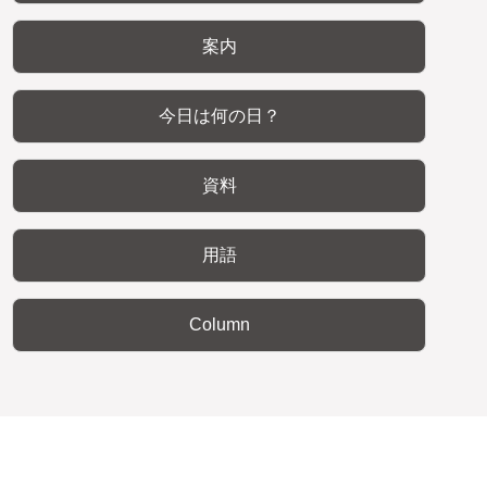
案内
今日は何の日？
資料
用語
Column