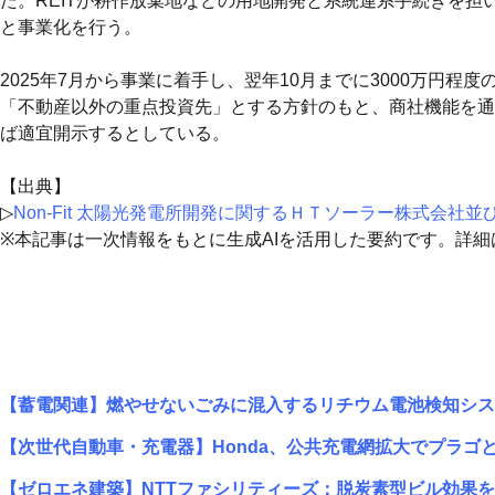
た。REITが耕作放棄地などの用地開発と系統連系手続きを
と事業化を行う。
2025年7月から事業に着手し、翌年10月までに3000万円
「不動産以外の重点投資先」とする方針のもと、商社機能を通
ば適宜開示するとしている。
【出典】
▷
Non-Fit 太陽光発電所開発に関するＨＴソーラー株式会
※本記事は一次情報をもとに生成AIを活用した要約です。詳
【蓄電関連】燃やせないごみに混入するリチウム電池検知シス
【次世代自動車・充電器】Honda、公共充電網拡大でプラゴ
【ゼロエネ建築】NTTファシリティーズ：脱炭素型ビル効果