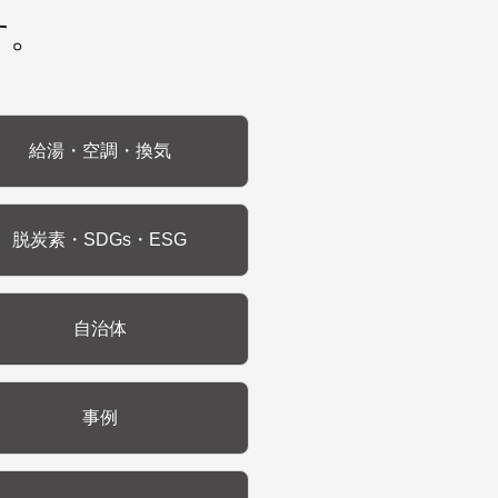
す。
給湯・空調・換気
脱炭素・SDGs・ESG
自治体
事例