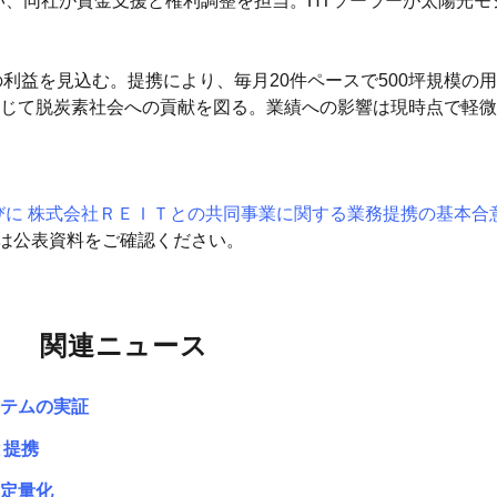
担い、同社が資金支援と権利調整を担当。HTソーラーが太陽光
程度の利益を見込む。提携により、毎月20件ペースで500坪規模
じて脱炭素社会への貢献を図る。業績への影響は現時点で軽微
社並びに 株式会社ＲＥＩＴとの共同事業に関する業務提携の基本
細は公表資料をご確認ください。
関連ニュース
テムの実証
と提携
を定量化