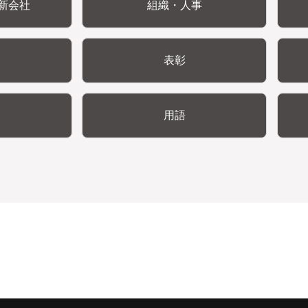
新会社
組織・人事
表彰
用語