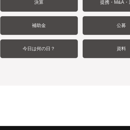
決算
提携・M&A・
補助金
公募
今日は何の日？
資料