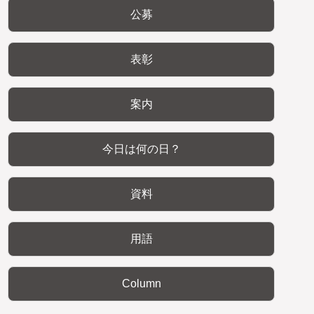
公募
表彰
案内
今日は何の日？
資料
用語
Column