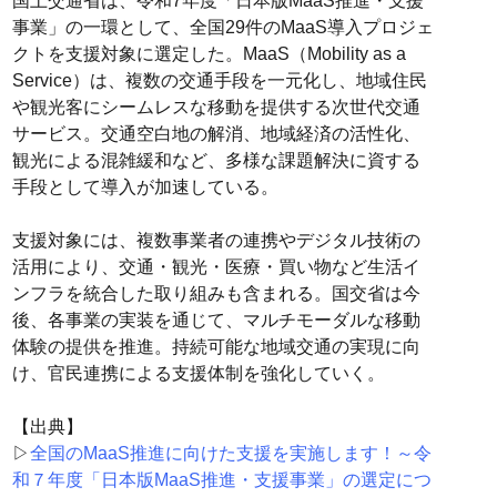
国土交通省は、令和7年度「日本版MaaS推進・支援
事業」の一環として、全国29件のMaaS導入プロジェ
クトを支援対象に選定した。MaaS（Mobility as a
Service）は、複数の交通手段を一元化し、地域住民
や観光客にシームレスな移動を提供する次世代交通
サービス。交通空白地の解消、地域経済の活性化、
観光による混雑緩和など、多様な課題解決に資する
手段として導入が加速している。
支援対象には、複数事業者の連携やデジタル技術の
活用により、交通・観光・医療・買い物など生活イ
ンフラを統合した取り組みも含まれる。国交省は今
後、各事業の実装を通じて、マルチモーダルな移動
体験の提供を推進。持続可能な地域交通の実現に向
け、官民連携による支援体制を強化していく。
【出典】
▷
全国のMaaS推進に向けた支援を実施します！～令
和７年度「日本版MaaS推進・支援事業」の選定につ