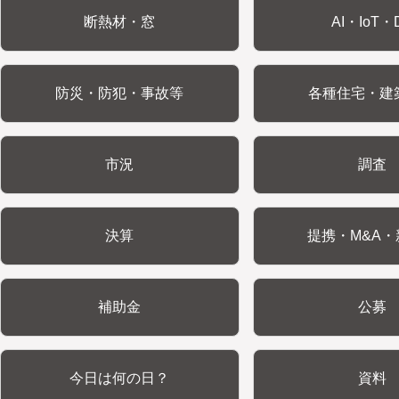
断熱材・窓
AI・IoT・
防災・防犯・事故等
各種住宅・建
市況
調査
決算
提携・M&A・
補助金
公募
今日は何の日？
資料