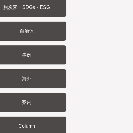
脱炭素・SDGs・ESG
自治体
事例
海外
案内
Column