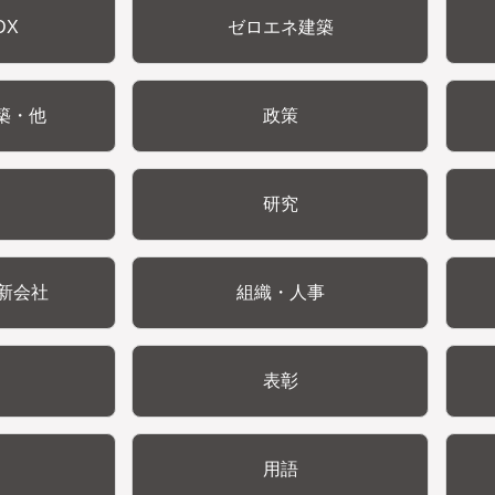
DX
ゼロエネ建築
築・他
政策
研究
新会社
組織・人事
表彰
用語