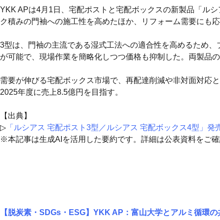
YKK APは4月1日、宅配ポストと宅配ボックスの新製品「ル
ク積みの門袖への施工性を高めたほか、リフォーム需要にも応
3型は、門袖の主流である湿式工法への適合性を高めるため、
が可能で、現場作業を簡略化しつつ価格も抑制した。両製品の
需要が伸びる宅配ボックス市場で、再配達削減や非対面対応と
2025年度に売上8.5億円を目指す。
【出典】
▷
「ルシアス 宅配ポスト3型／ルシアス 宅配ボックス4型」発
※本記事は生成AIを活用した要約です。詳細は公表資料をご
【脱炭素・SDGs・ESG】YKK AP：富山大学とアルミ循環