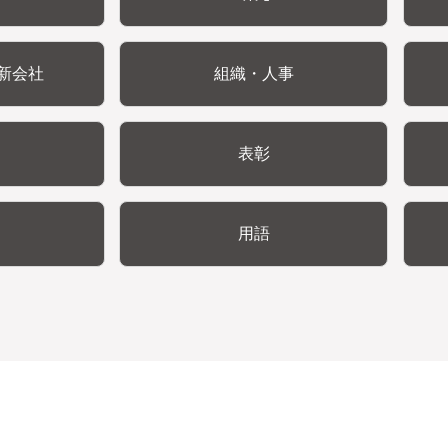
新会社
組織・人事
表彰
用語