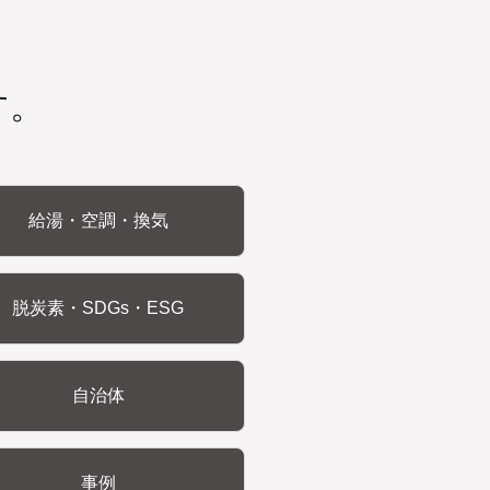
す。
給湯・空調・換気
脱炭素・SDGs・ESG
自治体
事例