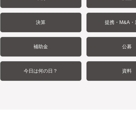
決算
提携・M&A・
補助金
公募
今日は何の日？
資料