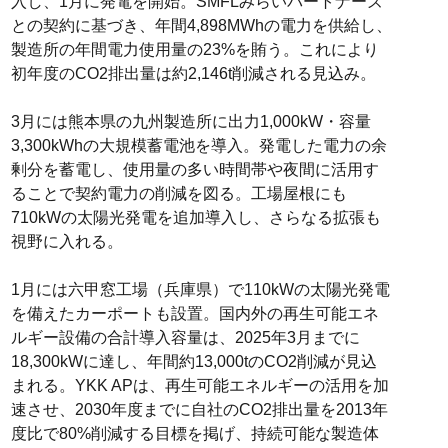
入し、1月に発電を開始。SMFLみらいパートナーズ
との契約に基づき、年間4,898MWhの電力を供給し、
製造所の年間電力使用量の23%を賄う。これにより
初年度のCO2排出量は約2,146t削減される見込み。
3月には熊本県の九州製造所に出力1,000kW・容量
3,300kWhの大規模蓄電池を導入。発電した電力の余
剰分を蓄電し、使用量の多い時間帯や夜間に活用す
ることで契約電力の削減を図る。工場屋根にも
710kWの太陽光発電を追加導入し、さらなる拡張も
視野に入れる。
1月には六甲窓工場（兵庫県）で110kWの太陽光発電
を備えたカーポートも設置。国内外の再生可能エネ
ルギー設備の合計導入容量は、2025年3月までに
18,300kWに達し、年間約13,000tのCO2削減が見込
まれる。YKK APは、再生可能エネルギーの活用を加
速させ、2030年度までに自社のCO2排出量を2013年
度比で80%削減する目標を掲げ、持続可能な製造体