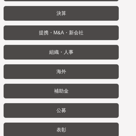
決算
提携・M&A・新会社
組織・人事
海外
補助金
公募
表彰