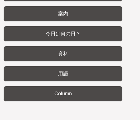
案内
今日は何の日？
資料
用語
Column