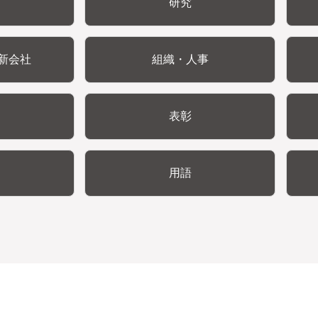
研究
新会社
組織・人事
表彰
用語