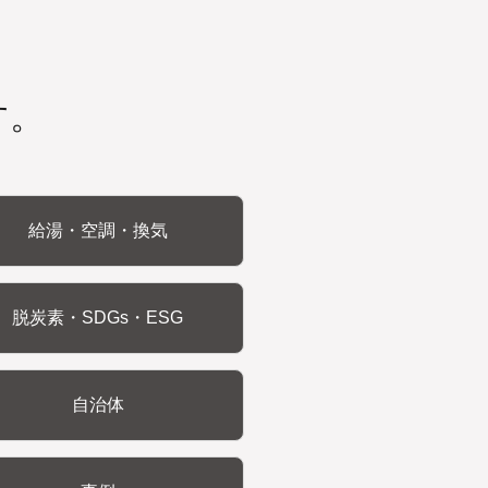
す。
給湯・空調・換気
脱炭素・SDGs・ESG
自治体