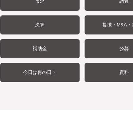
市況
調査
決算
提携・M&A・
補助金
公募
今日は何の日？
資料