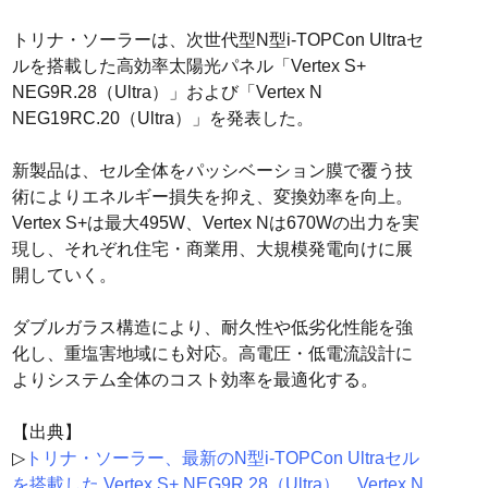
トリナ・ソーラーは、次世代型N型i-TOPCon Ultraセ
ルを搭載した高効率太陽光パネル「Vertex S+
NEG9R.28（Ultra）」および「Vertex N
NEG19RC.20（Ultra）」を発表した。
新製品は、セル全体をパッシベーション膜で覆う技
術によりエネルギー損失を抑え、変換効率を向上。
Vertex S+は最大495W、Vertex Nは670Wの出力を実
現し、それぞれ住宅・商業用、大規模発電向けに展
開していく。
ダブルガラス構造により、耐久性や低劣化性能を強
化し、重塩害地域にも対応。高電圧・低電流設計に
よりシステム全体のコスト効率を最適化する。
【出典】
▷
トリナ・ソーラー、最新のN型i-TOPCon Ultraセル
を搭載した Vertex S+ NEG9R.28（Ultra）、Vertex N