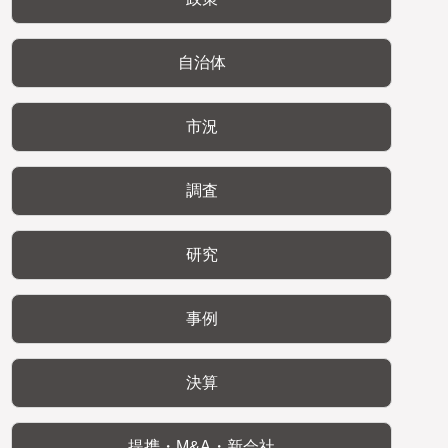
自治体
市況
調査
研究
事例
決算
提携・M&A・新会社