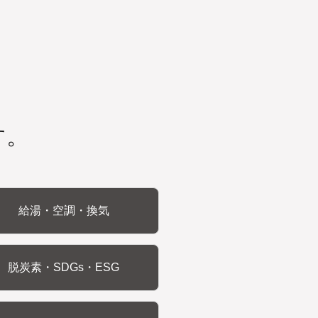
す。
給湯・空調・換気
脱炭素・SDGs・ESG