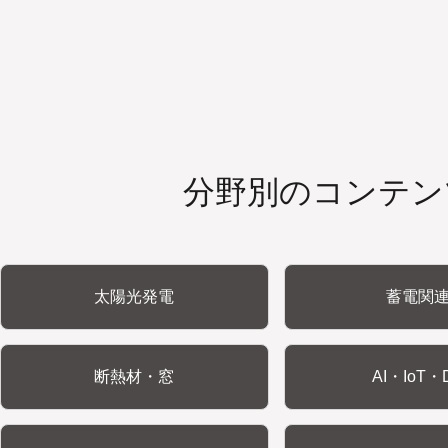
分野別のコンテン
太陽光発電
蓄電関
断熱材・窓
AI・IoT・