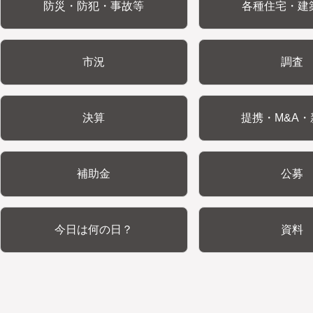
防災・防犯・事故等
各種住宅・建
市況
調査
決算
提携・M&A・
補助金
公募
今日は何の日？
資料