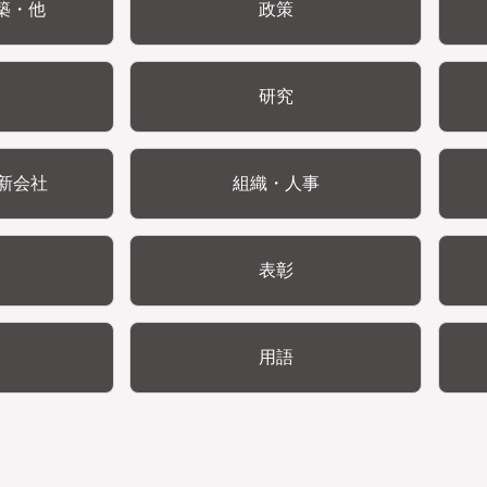
築・他
政策
研究
新会社
組織・人事
表彰
用語