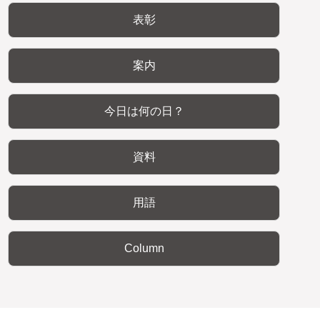
表彰
案内
今日は何の日？
資料
用語
Column