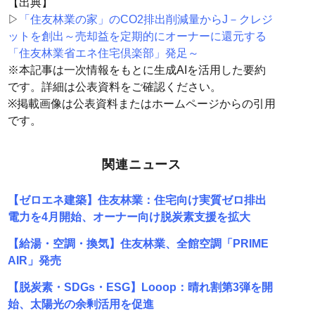
【出典】
▷
「住友林業の家」のCO2排出削減量からJ－クレジ
ットを創出～売却益を定期的にオーナーに還元する
「住友林業省エネ住宅倶楽部」発足～
※本記事は一次情報をもとに生成AIを活用した要約
です。詳細は公表資料をご確認ください。
※掲載画像は公表資料またはホームページからの引用
です。
関連ニュース
【ゼロエネ建築】住友林業：住宅向け実質ゼロ排出
電力を4月開始、オーナー向け脱炭素支援を拡大
【給湯・空調・換気】住友林業、全館空調「PRIME
AIR」発売
【脱炭素・SDGs・ESG】Looop：晴れ割第3弾を開
始、太陽光の余剰活用を促進