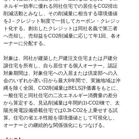
ネルギー効率に優れる同社住宅での居住をCO2排出
削減活動とみなし、その削減量に相当する環境価値
をJ－クレジット制度で一括してカーボン・クレジッ
ト化する。創出したクレジットは同社名義で第三者
へ売却し、売却益をCO2削減量に応じて年1回、各オ
ーナーに分配する。
対象は、同社が建築した戸建注文住宅または戸建分
譲住宅を所有し、自ら居住する個人オーナー。認証
対象期間は、対象住宅への入居または倶楽部への入
会のいずれか遅い日から最大8年間で、実施地域は沖
縄を除く全国。CO2削減量はBELS評価書をもとに、
一般住宅と同社住宅の二次エネルギー消費量の差分
から算定する。見込削減量は年間約1t-CO2/棟で、太
陽光発電設備搭載住宅では0.3t-CO2を上乗せする試
算。住宅の省エネ性能を環境価値として可視化し、
オーナーとの継続的な関係強化にもつなげる。