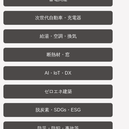
次世代自動車・充電器
給湯・空調・換気
断熱材・窓
AI・IoT・DX
ゼロエネ建築
脱炭素・SDGs・ESG
防災・防犯・事故等