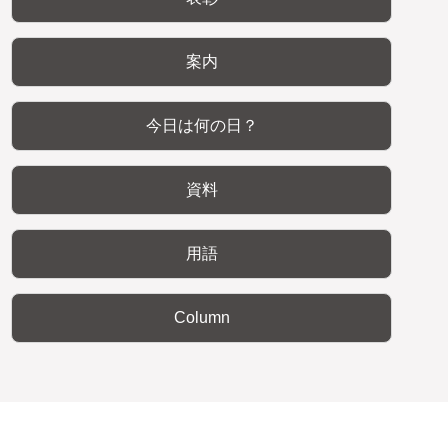
案内
今日は何の日？
資料
用語
Column