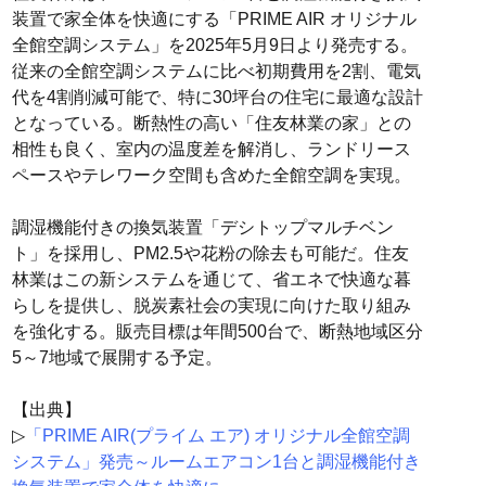
装置で家全体を快適にする「PRIME AIR オリジナル
全館空調システム」を2025年5月9日より発売する。
従来の全館空調システムに比べ初期費用を2割、電気
代を4割削減可能で、特に30坪台の住宅に最適な設計
となっている。断熱性の高い「住友林業の家」との
相性も良く、室内の温度差を解消し、ランドリース
ペースやテレワーク空間も含めた全館空調を実現。
調湿機能付きの換気装置「デシトップマルチベン
ト」を採用し、PM2.5や花粉の除去も可能だ。住友
林業はこの新システムを通じて、省エネで快適な暮
らしを提供し、脱炭素社会の実現に向けた取り組み
を強化する。販売目標は年間500台で、断熱地域区分
5～7地域で展開する予定。
【出典】
▷
「PRIME AIR(プライム エア) オリジナル全館空調
システム」発売～ルームエアコン1台と調湿機能付き