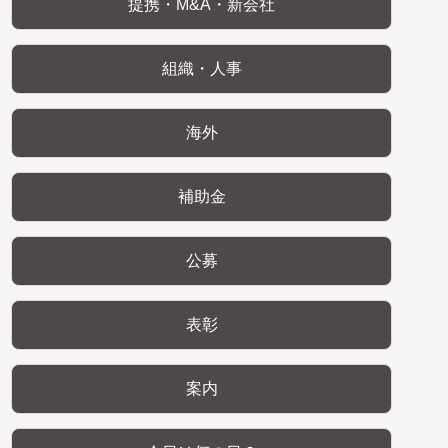
提携・M&A・新会社
組織・人事
海外
補助金
公募
表彰
案内