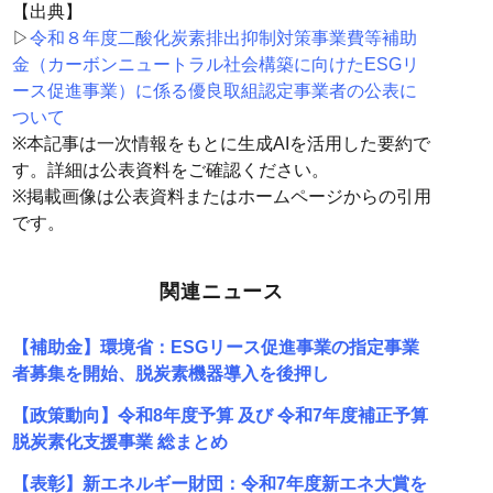
【出典】
▷
令和８年度二酸化炭素排出抑制対策事業費等補助
金（カーボンニュートラル社会構築に向けたESGリ
ース促進事業）に係る優良取組認定事業者の公表に
ついて
※本記事は一次情報をもとに生成AIを活用した要約で
す。詳細は公表資料をご確認ください。
※掲載画像は公表資料またはホームページからの引用
です。
関連ニュース
【補助金】環境省：ESGリース促進事業の指定事業
者募集を開始、脱炭素機器導入を後押し
【政策動向】令和8年度予算 及び 令和7年度補正予算
脱炭素化支援事業 総まとめ
【表彰】新エネルギー財団：令和7年度新エネ大賞を