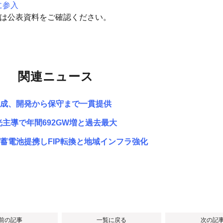
に参入
細は公表資料をご確認ください。
関連ニュース
完成、開発から保守まで一貫提供
陽光主導で年間692GW増と過去最大
蓄電池提携しFIP転換と地域インフラ強化
 前の記事
一覧に戻る
次の記事