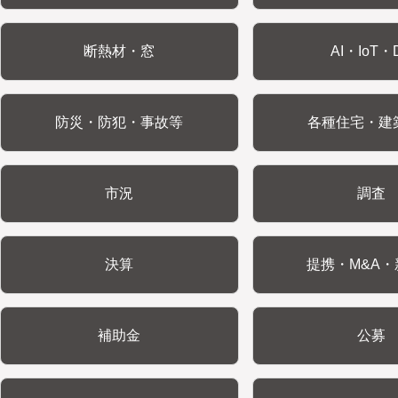
断熱材・窓
AI・IoT・
防災・防犯・事故等
各種住宅・建
市況
調査
決算
提携・M&A・
補助金
公募