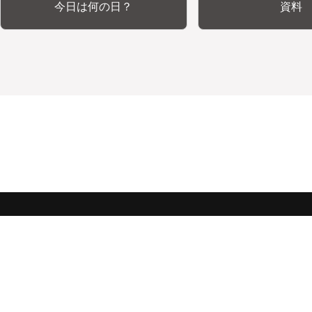
今日は何の日？
資料
みんな