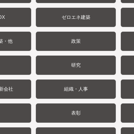
DX
ゼロエネ建築
築・他
政策
研究
新会社
組織・人事
表彰