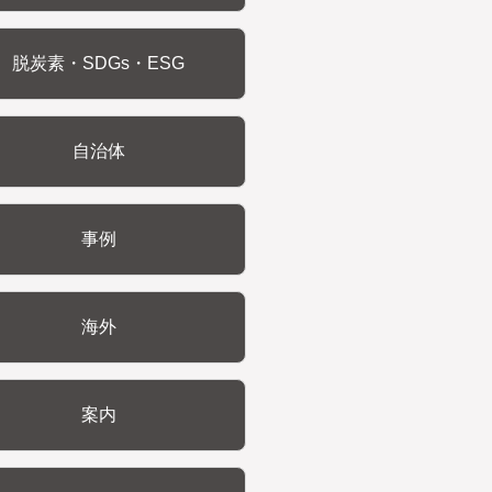
脱炭素・SDGs・ESG
自治体
事例
海外
案内