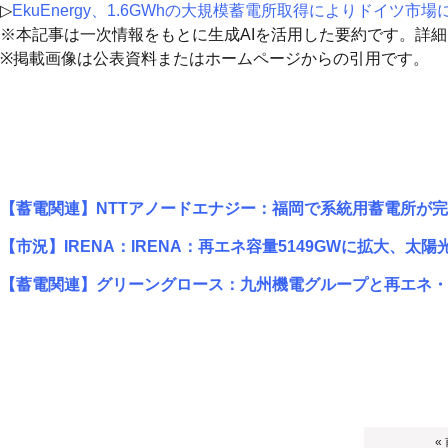
▷
EkuEnergy、1.6GWhの大規模蓄電所取得によりドイツ市場
※本記事は一次情報をもとに生成AIを活用した要約です。詳
※掲載画像は公表資料またはホームページからの引用です。
【蓄電関連】NTTアノードエナジー：福岡で系統用蓄電所が
【市況】IRENA：IRENA：再エネ容量5149GWに拡大、太
【蓄電関連】グリーングロース：九州機電グループと再エネ・
«