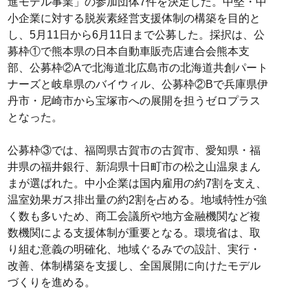
進モデル事業」の参加団体7件を決定した。中堅・中
小企業に対する脱炭素経営支援体制の構築を目的と
し、5月11日から6月11日まで公募した。採択は、公
募枠①で熊本県の日本自動車販売店連合会熊本支
部、公募枠②Aで北海道北広島市の北海道共創パート
ナーズと岐阜県のバイウィル、公募枠②Bで兵庫県伊
丹市・尼崎市から宝塚市への展開を担うゼロプラス
となった。
公募枠③では、福岡県古賀市の古賀市、愛知県・福
井県の福井銀行、新潟県十日町市の松之山温泉まん
まが選ばれた。中小企業は国内雇用の約7割を支え、
温室効果ガス排出量の約2割を占める。地域特性が強
く数も多いため、商工会議所や地方金融機関など複
数機関による支援体制が重要となる。環境省は、取
り組む意義の明確化、地域ぐるみでの設計、実行・
改善、体制構築を支援し、全国展開に向けたモデル
づくりを進める。