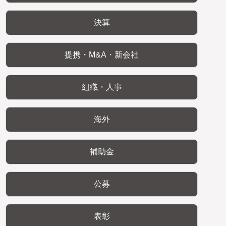
決算
提携・M&A・新会社
組織・人事
海外
補助金
公募
表彰