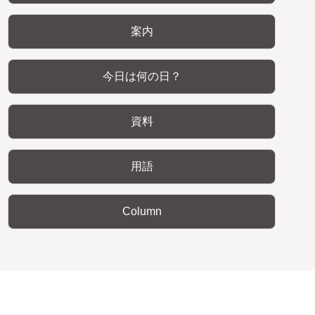
案内
今日は何の日？
資料
用語
Column