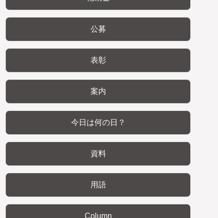
公募
表彰
案内
今日は何の日？
資料
用語
Column