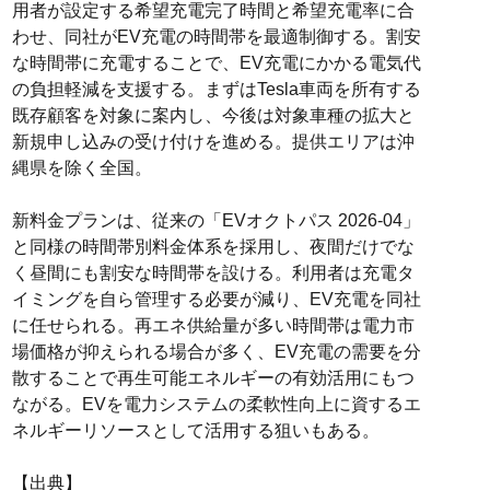
用者が設定する希望充電完了時間と希望充電率に合
わせ、同社がEV充電の時間帯を最適制御する。割安
な時間帯に充電することで、EV充電にかかる電気代
の負担軽減を支援する。まずはTesla車両を所有する
既存顧客を対象に案内し、今後は対象車種の拡大と
新規申し込みの受け付けを進める。提供エリアは沖
縄県を除く全国。
新料金プランは、従来の「EVオクトパス 2026-04」
と同様の時間帯別料金体系を採用し、夜間だけでな
く昼間にも割安な時間帯を設ける。利用者は充電タ
イミングを自ら管理する必要が減り、EV充電を同社
に任せられる。再エネ供給量が多い時間帯は電力市
場価格が抑えられる場合が多く、EV充電の需要を分
散することで再生可能エネルギーの有効活用にもつ
ながる。EVを電力システムの柔軟性向上に資するエ
ネルギーリソースとして活用する狙いもある。
【出典】