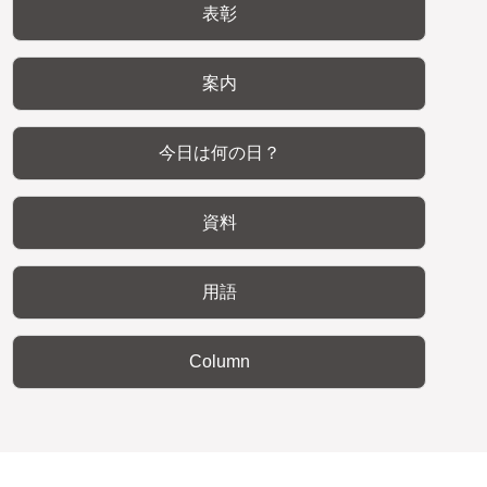
表彰
案内
今日は何の日？
資料
用語
Column