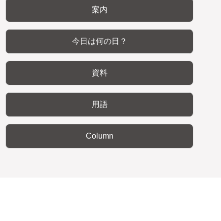
案内
今日は何の日？
資料
用語
Column