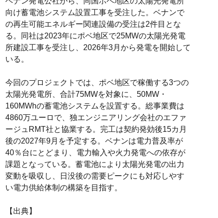
ベナン発電公社から、同国ポベ地区の太陽光発電所
向け蓄電池システム設置工事を受注した。ベナンで
の再生可能エネルギー関連設備の受注は2件目とな
る。同社は2023年にポベ地区で25MWの太陽光発電
所建設工事を受注し、2026年3月から発電を開始して
いる。
今回のプロジェクトでは、ポベ地区で稼働する3つの
太陽光発電所、合計75MWを対象に、50MW・
160MWhの蓄電池システムを設置する。総事業費は
4860万ユーロで、独エンジニアリング会社のエファ
ージュRMT社と協業する。完工は契約発効後15カ月
後の2027年9月を予定する。ベナンは電力普及率が
40％台にとどまり、電力輸入や火力発電への依存が
課題となっている。蓄電池により太陽光発電の出力
変動を吸収し、日没後の需要ピークにも対応しやす
い電力供給体制の構築を目指す。
【出典】