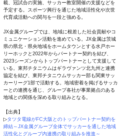
載、冠試合の実施、サッカー教室開催の支援などを
予定する。スポーツ興行を通じた地域活性化や次世
代育成活動への関与を一段と強める。
JX金属グループでは、地域に根差した社会貢献やコ
ミュニケーション活動を進めている。JX金属は茨城
県の県北・県央地域をホームタウンとする水戸ホー
リーホックと2022年からパートナー契約を結び、
2023シーズンからトップパートナーとして支援して
いる。東邦チタニウムはギラヴァンツ北九州と連携
協定を結び、東邦チタニウムサッカー部も関東サッ
カーリーグ1部で活動する。地域密着を掲げるサッカ
ーとの連携を通じ、グループ各社が事業拠点のある
地域との関係を深める取り組みとなる。
【出典】
▷
タツタ電線がFC大阪とのトップパートナー契約を
締結～JX金属グループ全体でサッカーを通した地域
活性化とグループ内連携の取り組みを推進～