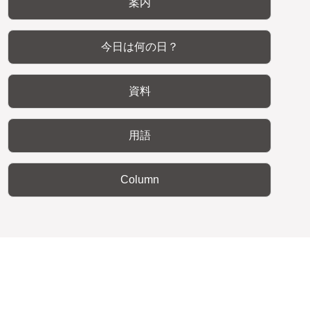
案内
今日は何の日？
資料
用語
Column