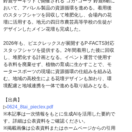
鈴鹿サーキットで開催される“コカ･コーラ”鈴鹿8耐に
おいて、アパレル製品の資源循環を進める。着用後
のスタッフシャツを回収して堆肥化し、会場内の花
壇に活用する。地元の四日市農芸高等学校の生徒が
デザインしたメイン花壇も完成した。
2026年も、ピエクレックスが展開するP-FACTS対応
スタッフシャツを提供する。2年間着用した後に回収
し、堆肥化する計画となる。イベント運営で使用す
る衣料を廃棄せず、植物の育成に生かすことで、モ
ータースポーツの現場に資源循環の仕組みを組み込
む。地域の高校生による花壇デザインも加わり、環
境配慮と地域連携を一体で進める取り組みとなる。
【出典】
▷
0624_8tai_pieclex.pdf
※本記事は一次情報をもとに生成AIを活用した要約で
す。詳細は公表資料をご確認ください。
※掲載画像は公表資料またはホームページからの引用