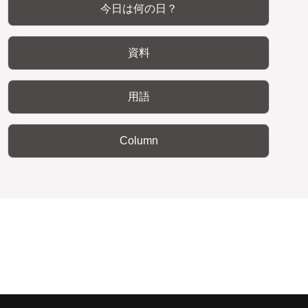
今日は何の日？
資料
用語
Column