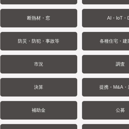
断熱材・窓
AI・IoT・
防災・防犯・事故等
各種住宅・建
市況
調査
決算
提携・M&A・
補助金
公募