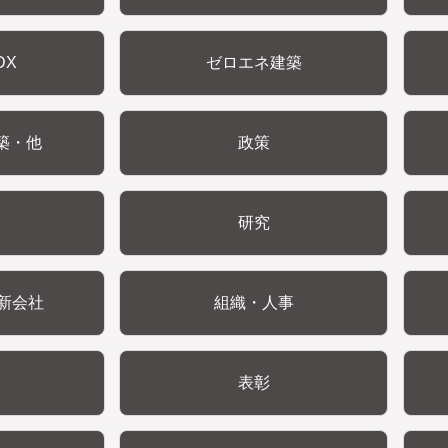
DX
ゼロエネ建築
築・他
政策
研究
新会社
組織・人事
表彰