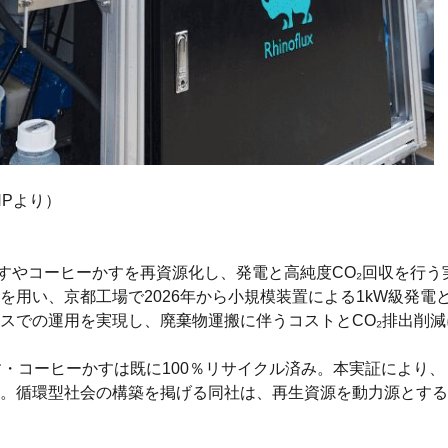
HPより）
かすやコーヒーかすを再資源化し、発電と高純度CO₂回収を行
い、京都工場で2026年から小規模装置による1kW級発電と純
スでの運用を実現し、廃棄物運搬に伴うコストとCO₂排出削減
す・コーヒーかすは既に100％リサイクル済み。本実証により
。循環型社会の構築を掲げる同社は、再生資源を動力源とする