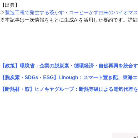
【出典】
▷
製造工程で発生する茶かす・コーヒーかす由来のバイオマス
※本記事は一次情報をもとに生成AIを活用した要約です。詳
【政策】環境省：企業の脱炭素・循環経済・自然再興を統合す
【脱炭素・SDGs・ESG】Linough：スマート置き配、東海エ
【断熱材・窓】ヒノキヤグループ：断熱等級による電気代差を
«