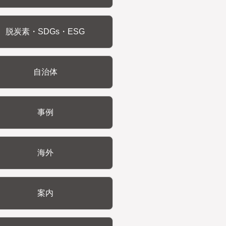
脱炭素・SDGs・ESG
自治体
事例
海外
案内