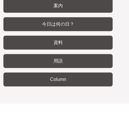
案内
今日は何の日？
資料
用語
Column