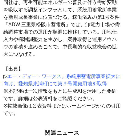
同社は、再生可能エネルギーの普及に伴う需給変動
を吸収する調整インフラとして、系統用蓄電所事業
を新規成長事業に位置づける。稼働済みの第1号案件
「ADW 三重県松阪市蓄電所」では、卸電力市場や需
給調整市場での運用が順調に推移している。用地仕
入力や権利調整力を生かし、案件取得と運用ノウハ
ウの蓄積を進めることで、中長期的な収益機会の拡
大につなげる。
【出典】
▷
エー・ディー・ワークス、系統用蓄電所事業拡大に
向け、愛知県東浦町にて第９号開発用地を取得
※本記事は一次情報をもとに生成AIを活用した要約
です。詳細は公表資料をご確認ください。
※掲載画像は公表資料またはホームページからの引用
です。
関連ニュース