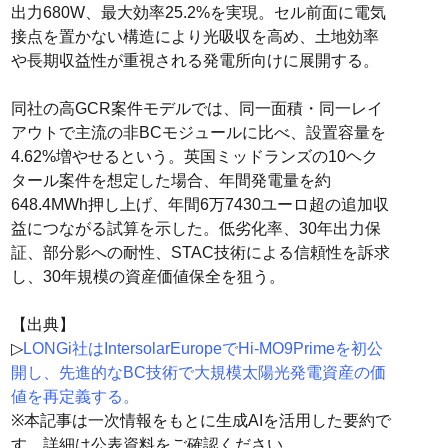
出力680W、最大効率25.2%を実現。セル前面に電気
接点を置かない構造により光吸収を高め、土地効率
や長期収益性が重視される発電所向けに展開する。
同社の高GCR案件モデルでは、同一面積・同一レイ
アウトで主流の非BCモジュールに比べ、設置容量を
4.62%増やせるという。英国ミッドランズの10ヘク
タール案件を想定した場合、年間発電量を約
648.4MWh押し上げ、年間6万7430ユーロ超の追加収
益につながる試算を示した。低劣化率、30年出力保
証、部分影への耐性、STAC技術による信頼性を訴求
し、30年規模の資産価値保全を狙う。
【出典】
▷
LONGi社はIntersolarEuropeでHi-MO9Primeを初公
開し、先進的なBC技術で大規模太陽光発電資産の価
値を再定義する。
※本記事は一次情報をもとに生成AIを活用した要約で
す。詳細は公表資料をご確認ください。