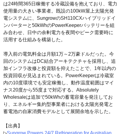
は24時間365日稼働する冷蔵設備を抱えており、電力
使用量の大きい事業者。既設の100kW屋上太陽光発
電システムに、SungrowのSH110CXハイブリッドイ
ンバーターと50kWhのPowerKeeperバッテリーを組
み合わせ、日中の余剰電力を夜間やピーク需要時に
活用する仕組みを構築した。
導入前の電気料金は月額1万～2万豪ドルだった。今
回のシステムはDC結合アーキテクチャを採用し、追
加インフラ改修と投資額を抑えたことで、1年以内の
投資回収が見込まれている。PowerKeeperは冷蔵室
内の10度環境でも安定稼働し、動作温度範囲はマイ
ナス20度から55度まで対応する。Absolutely
Wholesaleは追加で50kWhの蓄電容量を発注してお
り、エネルギー集約型事業者における太陽光発電と
蓄電池の自家消費モデルとして展開余地を示した。
【出典】
▷
Sungrow Powers 24/7 Refrigeration for Australian