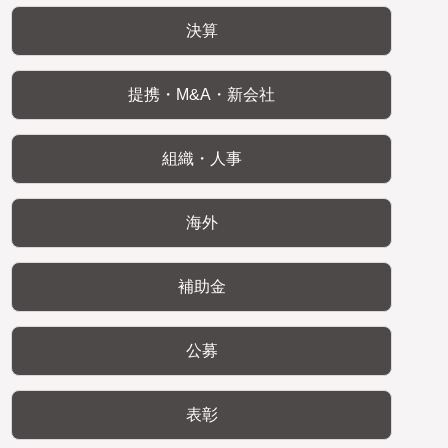
決算
提携・M&A・新会社
組織・人事
海外
補助金
公募
表彰