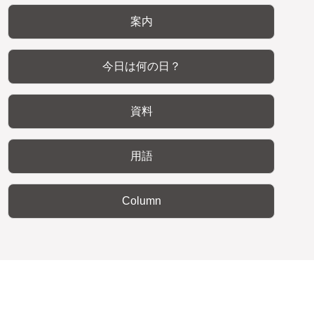
案内
今日は何の日？
資料
用語
Column