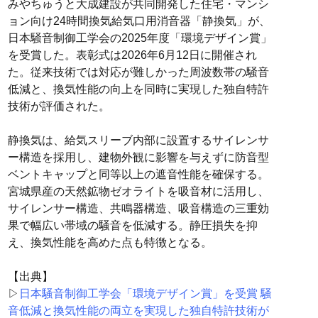
みやちゅうと大成建設が共同開発した住宅・マンシ
ョン向け24時間換気給気口用消音器「静換気」が、
日本騒音制御工学会の2025年度「環境デザイン賞」
を受賞した。表彰式は2026年6月12日に開催され
た。従来技術では対応が難しかった周波数帯の騒音
低減と、換気性能の向上を同時に実現した独自特許
技術が評価された。
静換気は、給気スリーブ内部に設置するサイレンサ
ー構造を採用し、建物外観に影響を与えずに防音型
ベントキャップと同等以上の遮音性能を確保する。
宮城県産の天然鉱物ゼオライトを吸音材に活用し、
サイレンサー構造、共鳴器構造、吸音構造の三重効
果で幅広い帯域の騒音を低減する。静圧損失を抑
え、換気性能を高めた点も特徴となる。
【出典】
▷
日本騒音制御工学会「環境デザイン賞」を受賞 騒
音低減と換気性能の両立を実現した独自特許技術が