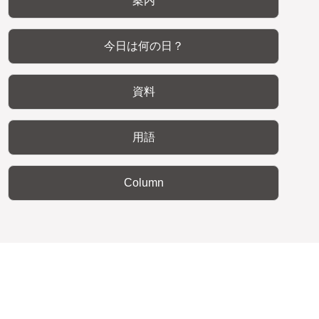
案内
今日は何の日？
資料
用語
Column